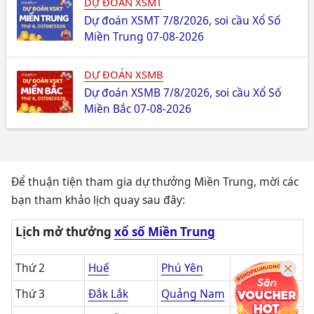
DỰ ĐOÁN XSMT
Dự đoán XSMT 7/8/2026, soi cầu Xổ Số
Miền Trung 07-08-2026
DỰ ĐOÁN XSMB
Dự đoán XSMB 7/8/2026, soi cầu Xổ Số
Miền Bắc 07-08-2026
Để thuận tiện tham gia dự thưởng Miền Trung, mời các
bạn tham khảo lịch quay sau đây:
Lịch mở thưởng
xổ số Miền Trung
Thứ 2
Huế
Phú Yên
Thứ 3
Đắk Lắk
Quảng Nam