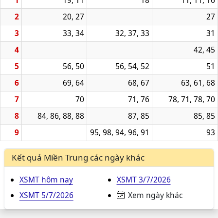
2
20, 27
27
3
33, 34
32, 37, 33
31
4
42, 45
5
56, 50
56, 54, 52
51
6
69, 64
68, 67
63, 61, 68
7
70
71, 76
78, 71, 78, 70
8
84, 86, 88, 88
87, 85
85, 85
9
95, 98, 94, 96, 91
93
Kết quả Miền Trung các ngày khác
XSMT hôm nay
XSMT 3/7/2026
XSMT 5/7/2026
Xem ngày khác