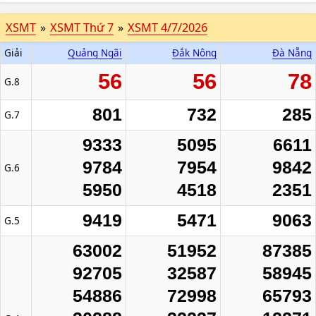
XSMT
»
XSMT Thứ 7
»
XSMT 4/7/2026
Giải
Quảng Ngãi
Đắk Nông
Đà Nẵng
56
56
78
G.8
801
732
285
G.7
9333
5095
6611
9784
7954
9842
G.6
5950
4518
2351
9419
5471
9063
G.5
63002
51952
87385
92705
32587
58945
54886
72998
65793