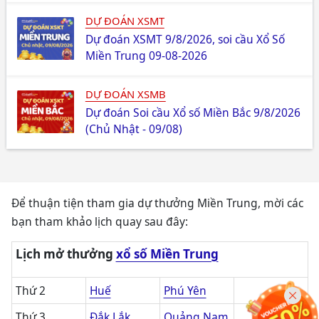
DỰ ĐOÁN XSMT
Dự đoán XSMT 9/8/2026, soi cầu Xổ Số
Miền Trung 09-08-2026
DỰ ĐOÁN XSMB
Dự đoán Soi cầu Xổ số Miền Bắc 9/8/2026
(Chủ Nhật - 09/08)
Để thuận tiện tham gia dự thưởng Miền Trung, mời các
bạn tham khảo lịch quay sau đây:
Lịch mở thưởng
xổ số Miền Trung
Thứ 2
Huế
Phú Yên
Thứ 3
Đắk Lắk
Quảng Nam