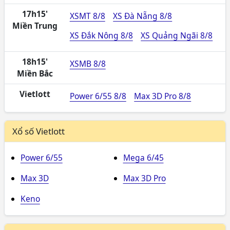
17h15'
XSMT 8/8
XS Đà Nẵng 8/8
Miền Trung
XS Đắk Nông 8/8
XS Quảng Ngãi 8/8
18h15'
XSMB 8/8
Miền Bắc
Vietlott
Power 6/55 8/8
Max 3D Pro 8/8
Xổ số Vietlott
Power 6/55
Mega 6/45
Max 3D
Max 3D Pro
Keno