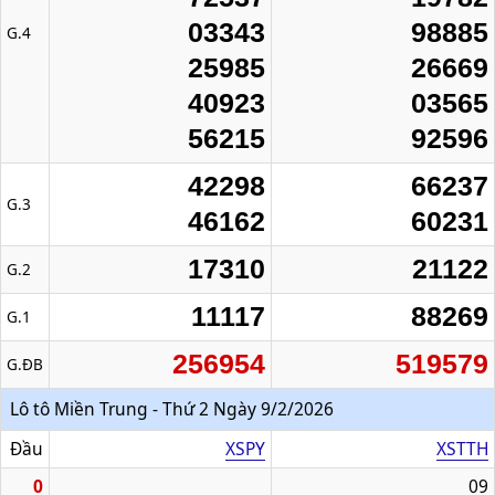
03343
98885
G.4
25985
26669
40923
03565
56215
92596
42298
66237
G.3
46162
60231
17310
21122
G.2
11117
88269
G.1
256954
519579
G.ĐB
Lô tô Miền Trung - Thứ 2 Ngày 9/2/2026
Đầu
XSPY
XSTTH
0
09