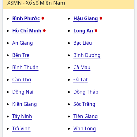
XSMN - Xổ số Miền Nam
Bình Phước
Hậu Giang
Hồ Chí Minh
Long An
An Giang
Bạc Liêu
Bến Tre
Bình Dương
Bình Thuận
Cà Mau
Cần Thơ
Đà Lạt
Đồng Nai
Đồng Tháp
Kiên Giang
Sóc Trăng
Tây Ninh
Tiền Giang
Trà Vinh
Vĩnh Long