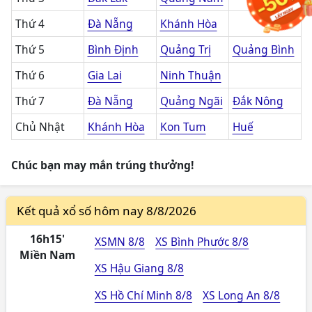
Thứ 4
Đà Nẵng
Khánh Hòa
Thứ 5
Bình Định
Quảng Trị
Quảng Bình
Thứ 6
Gia Lai
Ninh Thuận
Thứ 7
Đà Nẵng
Quảng Ngãi
Đắk Nông
Chủ Nhật
Khánh Hòa
Kon Tum
Huế
Chúc bạn may mắn trúng thưởng!
Kết quả xổ số hôm nay 8/8/2026
16h15'
XSMN 8/8
XS Bình Phước 8/8
Miền Nam
XS Hậu Giang 8/8
XS Hồ Chí Minh 8/8
XS Long An 8/8