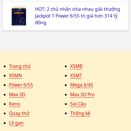
HOT: 2 chủ nhân chia nhau giải thưởng
Jackpot 1 Power 6/55 trị giá hơn 314 tỷ
đồng
Trang chủ
XSMB
XSMN
XSMT
Power 6/55
Mega 6/45
Max 3D
Max 3D Pro
Keno
Soi Cầu
Quay thử
Thống kê
Lô gan