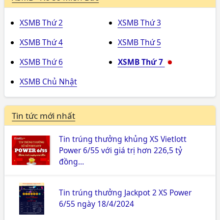
XSMB Thứ 2
XSMB Thứ 3
XSMB Thứ 4
XSMB Thứ 5
XSMB Thứ 6
XSMB Thứ 7
XSMB Chủ Nhật
Tin tức mới nhất
Tin trúng thưởng khủng XS Vietlott
Power 6/55 với giá trị hơn 226,5 tỷ
đồng…
Tin trúng thưởng Jackpot 2 XS Power
6/55 ngày 18/4/2024