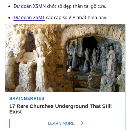
Dự đoán XSMN
chốt số đẹp thần tài gõ cửa.
Dự đoán XSMT
các cặp số VIP nhất hiện nay.