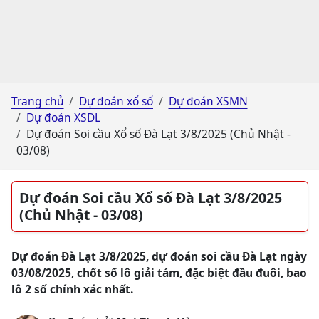
Trang chủ
Dự đoán xổ số
Dự đoán XSMN
Dự đoán XSDL
Dự đoán Soi cầu Xổ số Đà Lạt 3/8/2025 (Chủ Nhật -
03/08)
Dự đoán Soi cầu Xổ số Đà Lạt 3/8/2025
(Chủ Nhật - 03/08)
Dự đoán Đà Lạt 3/8/2025, dự đoán soi cầu Đà Lạt ngày
03/08/2025, chốt số lô giải tám, đặc biệt đầu đuôi, bao
lô 2 số chính xác nhất.