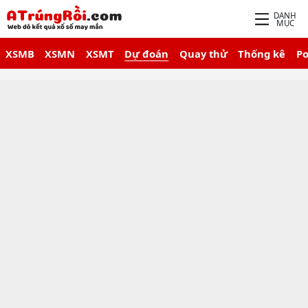
DANH
MỤC
XSMB
XSMN
XSMT
Dự đoán
Quay thử
Thống kê
P