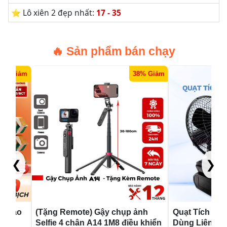
⭐️ Lô xiên 2 đẹp nhất:
17 - 35
🔥 Sản phẩm bán chạy
4% Giảm
38% Giảm
❮
❯
t cao
(Tặng Remote) Gậy chụp ảnh
Quạt Tích Điện
,
Selfie 4 chân A14 1M8 điều khiển
Dùng Liên Tục