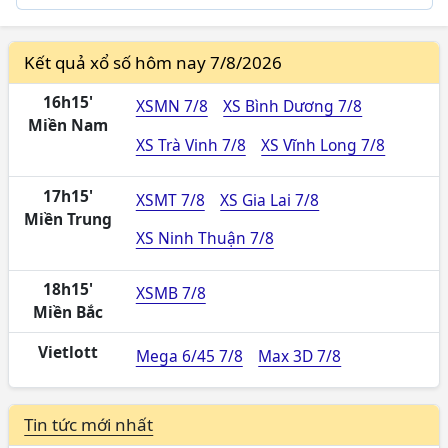
Kết quả xổ số hôm nay 7/8/2026
16h15'
XSMN 7/8
XS Bình Dương 7/8
Miền Nam
XS Trà Vinh 7/8
XS Vĩnh Long 7/8
17h15'
XSMT 7/8
XS Gia Lai 7/8
Miền Trung
XS Ninh Thuận 7/8
18h15'
XSMB 7/8
Miền Bắc
Vietlott
Mega 6/45 7/8
Max 3D 7/8
Tin tức mới nhất