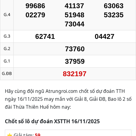
99686
41137
63063
02279
51948
53235
G.4
73044
62741
04427
G.3
73760
G.2
37959
G.1
832197
G.ĐB
Hãy cùng đội ngũ Atrungroi.com chốt số dự đoán TTH
ngày 16/11/2025 may mắn với Giải 8, Giải ĐB, Bao lô 2 số
đài Thừa Thiên Huế hôm nay:
Chốt số lô dự đoán XSTTH 16/11/2025
⭐️ Giải tám:
59