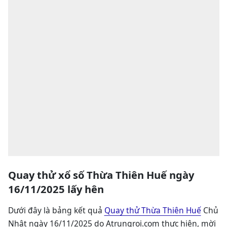
Quay thử xổ số Thừa Thiên Huế ngày
16/11/2025 lấy hên
Dưới đây là bảng kết quả
Quay thử Thừa Thiên Huế
Chủ
Nhật ngày 16/11/2025 do Atrungroi.com thực hiện, mời