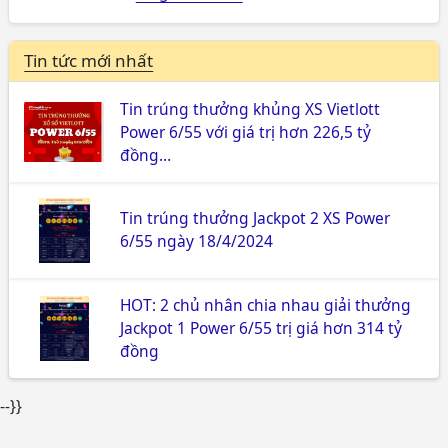
Tin tức mới nhất
Tin trúng thưởng khủng XS Vietlott
Power 6/55 với giá trị hơn 226,5 tỷ
đồng…
Tin trúng thưởng Jackpot 2 XS Power
6/55 ngày 18/4/2024
HOT: 2 chủ nhân chia nhau giải thưởng
Jackpot 1 Power 6/55 trị giá hơn 314 tỷ
đồng
--}}