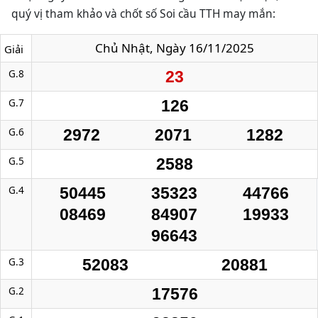
quý vị tham khảo và chốt số Soi cầu TTH may mắn:
Chủ Nhật, Ngày 16/11/2025
Giải
G.8
23
G.7
126
G.6
2972
2071
1282
G.5
2588
G.4
50445
35323
44766
08469
84907
19933
96643
G.3
52083
20881
G.2
17576