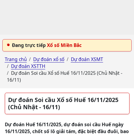
Đang trực tiếp
Xổ số Miền Bắc
Trang chủ
Dự đoán xổ số
Dự đoán XSMT
Dự đoán XSTTH
Dự đoán Soi cầu Xổ số Huế 16/11/2025 (Chủ Nhật -
16/11)
Dự đoán Soi cầu Xổ số Huế 16/11/2025
(Chủ Nhật - 16/11)
Dự đoán Huế 16/11/2025, dự đoán soi cầu Huế ngày
16/11/2025, chốt số lô giải tám, đặc biệt đầu đuôi, bao