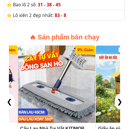
⭐️ Bao lô 2 số:
31 - 38 - 45
⭐️ Lô xiên 2 đẹp nhất:
83 - 8
🔥 Sản phẩm bán chạy
0% Giảm
0% Giảm
❮
❯
dy
Cây Lau Nhà Tự Vắt KITIMOP
Giấy ăn rút To