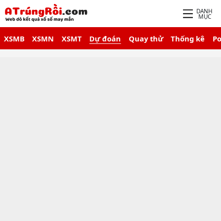
DANH
MỤC
XSMB
XSMN
XSMT
Dự đoán
Quay thử
Thống kê
P