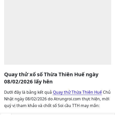
Quay thử xổ số Thừa Thiên Huế ngày
08/02/2026 lấy hên
Dưới đây là bảng kết quả
Quay thử Thừa Thiên Huế
Chủ
Nhật ngày 08/02/2026 do Atrungroi.com thực hiện, mời
quý vị tham khảo và chốt số Soi cầu TTH may mắn: