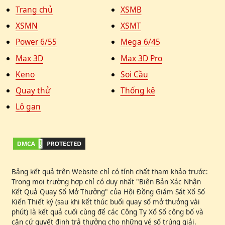
Trang chủ
XSMB
XSMN
XSMT
Power 6/55
Mega 6/45
Max 3D
Max 3D Pro
Keno
Soi Cầu
Quay thử
Thống kê
Lô gan
Bảng kết quả trên Website chỉ có tính chất tham khảo trước:
Trong mọi trường hợp chỉ có duy nhất "Biên Bản Xác Nhận
Kết Quả Quay Số Mở Thưởng" của Hội Đồng Giám Sát Xổ Số
Kiến Thiết ký (sau khi kết thúc buổi quay số mở thưởng vài
phút) là kết quả cuối cùng để các Công Ty Xổ Số công bố và
căn cứ quyết định trả thưởng cho những vé số trúng giải.