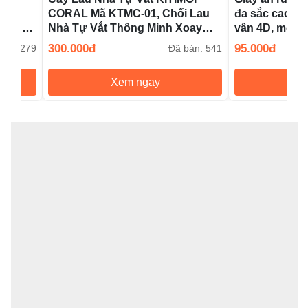
út
CORAL Mã KTMC-01, Chổi Lau
đa sắc cao cấp
 màu
Nhà Tự Vắt Thông Minh Xoay
vân 4D, mềm m
gsize
360 Độ, 2 Bông Lau
300.000đ
95.000đ
bán: 279
Đã bán: 541
Xem ngay
X