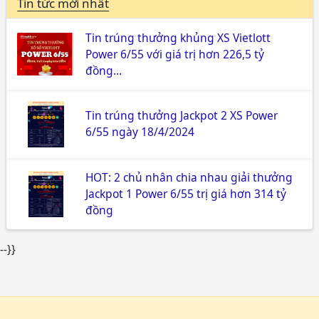
Tin tức mới nhất
Tin trúng thưởng khủng XS Vietlott
Power 6/55 với giá trị hơn 226,5 tỷ
đồng…
Tin trúng thưởng Jackpot 2 XS Power
6/55 ngày 18/4/2024
HOT: 2 chủ nhân chia nhau giải thưởng
Jackpot 1 Power 6/55 trị giá hơn 314 tỷ
đồng
--}}