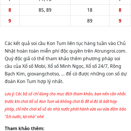
8
85, 89
18
8
9
89
9
Các kết quả soi cầu Kon Tum liên tục hàng tuần vào Chủ
Nhật hoàn toàn miễn phí độc quyền trên Atrungroi.com.
Quý độc giả có thể tham khảo thêm phương pháp soi
cầu của Xổ số Mobi, Xổ số Minh Ngọc, Xổ số 24/7, Rồng
Bạch Kim, giovangchotso, ... để có được những con số dự
đoán Kon Tum hợp lý nhất.
Lưu ý: Các bộ số chỉ dùng cho mục đích tham khảo, bạn nên cân nhắc
trước khi chơi Xổ số Kon Tum và không chơi lô đề vì đó là bất hợp
pháp, chỉ nên chơi xổ số do nhà nước phát hành vừa vui vừa đảm bảo
"Ích nước, lợi nhà" nhé
Tham khảo thêm: