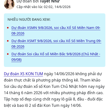
Dự đoán bởi
Tuyết Như
Cập nhật vào lúc 02:02, 14/6/2026
NHIỀU NGƯỜI ĐANG XEM:
Dự đoán XSMN 9/8/2026, soi cầu Xổ Số Miền Nam 09-
08-2026
Dự đoán XSMT 9/8/2026, soi cầu Xổ Số Miền Trung 09-
08-2026
Dự đoán Soi cầu Xổ số Miền Bắc 9/8/2026 (Chủ Nhật -
09/08)
Dự đoán XS KON TUM
ngày 14/06/2026 không phải dự
đoán thực chất là phương pháp thống kê. Tham khảo
Soi cầu dự đoán xổ số Kon Tum Chủ Nhật hôm nay ngày
14 tháng 6 năm 2026 với nhiều phương pháp đỉnh cao.
Tập hợp số đẹp cùng chốt ngay lô giải 8, đầu - đuôi đặc
biệt và bao lô 2 số đài Kon Tum ngày 14/06.