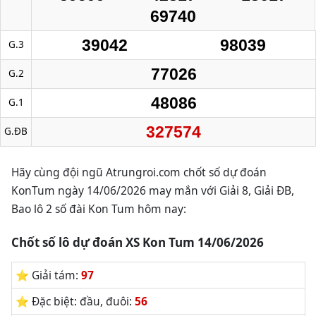
69740
39042
98039
G.3
77026
G.2
48086
G.1
327574
G.ĐB
Hãy cùng đội ngũ Atrungroi.com chốt số dự đoán
KonTum ngày 14/06/2026 may mắn với Giải 8, Giải ĐB,
Bao lô 2 số đài Kon Tum hôm nay:
Chốt số lô dự đoán XS Kon Tum 14/06/2026
⭐️ Giải tám:
97
⭐️ Đặc biệt: đầu, đuôi:
56