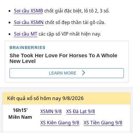
Soi cầu XSMB
chốt giải đặc biệt, lô tô 2, 3 số.
Soi cầu XSMN
chốt số đẹp thần tài gõ cửa.
Soi cầu MT
các cặp số VIP nhất hiện nay.
Kết quả xổ số hôm nay 9/8/2026
16h15'
XSMN 9/8
XS Đà Lạt 9/8
Miền Nam
XS Kiên Giang 9/8
XS Tiền Giang 9/8