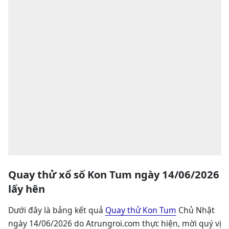
Quay thử xổ số Kon Tum ngày 14/06/2026
lấy hên
Dưới đây là bảng kết quả
Quay thử Kon Tum
Chủ Nhật
ngày 14/06/2026 do Atrungroi.com thực hiện, mời quý vị