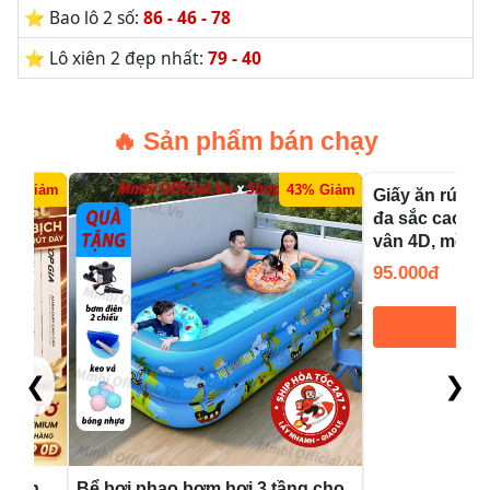
⭐️ Bao lô 2 số:
86 - 46 - 78
⭐️ Lô xiên 2 đẹp nhất:
79 - 40
🔥 Sản phẩm bán chạy
0% Giảm
43% Giảm
❮
❯
Khăn
Bể bơi phao bơm hơi 3 tầng cho
Giấy ăn rút To