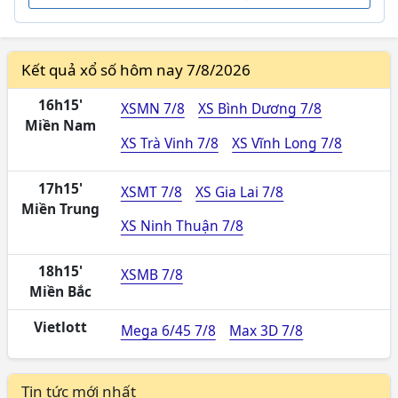
Kết quả xổ số hôm nay 7/8/2026
16h15'
XSMN 7/8
XS Bình Dương 7/8
Miền Nam
XS Trà Vinh 7/8
XS Vĩnh Long 7/8
17h15'
XSMT 7/8
XS Gia Lai 7/8
Miền Trung
XS Ninh Thuận 7/8
18h15'
XSMB 7/8
Miền Bắc
Vietlott
Mega 6/45 7/8
Max 3D 7/8
Tin tức mới nhất