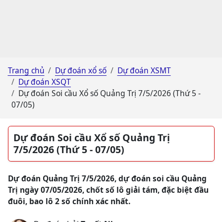
Trang chủ
Dự đoán xổ số
Dự đoán XSMT
Dự đoán XSQT
Dự đoán Soi cầu Xổ số Quảng Trị 7/5/2026 (Thứ 5 -
07/05)
Dự đoán Soi cầu Xổ số Quảng Trị
7/5/2026 (Thứ 5 - 07/05)
Dự đoán Quảng Trị 7/5/2026, dự đoán soi cầu Quảng
Trị ngày 07/05/2026, chốt số lô giải tám, đặc biệt đầu
đuôi, bao lô 2 số chính xác nhất.