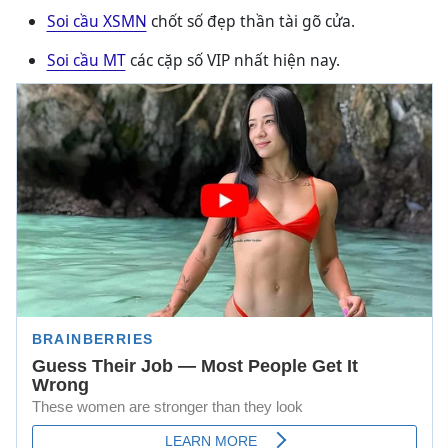
Soi cầu XSMN
chốt số đẹp thần tài gõ cửa.
Soi cầu MT
các cặp số VIP nhất hiện nay.