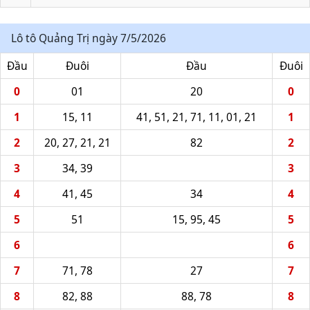
Lô tô Quảng Trị ngày 7/5/2026
Đầu
Đuôi
Đầu
Đuôi
0
01
20
0
1
15, 11
41, 51, 21, 71, 11, 01, 21
1
2
20, 27, 21, 21
82
2
3
34, 39
3
4
41, 45
34
4
5
51
15, 95, 45
5
6
6
7
71, 78
27
7
8
82, 88
88, 78
8