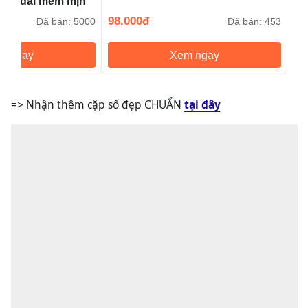
 siêu dai mềm mịn
98.000đ
Đã bán: 5000
Đã bán: 453
m ngay
Xem ngay
=> Nhận thêm cặp số đẹp CHUẨN
tại đây