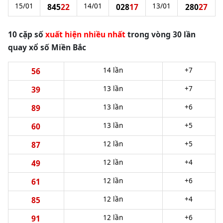
15/01
845
22
14/01
028
17
13/01
280
27
10 cặp số
xuất hiện nhiều nhất
trong vòng 30 lần
quay xổ số Miền Bắc
56
14 lần
+7
39
13 lần
+7
89
13 lần
+6
60
13 lần
+5
87
12 lần
+5
49
12 lần
+4
61
12 lần
+6
85
12 lần
+4
91
12 lần
+6