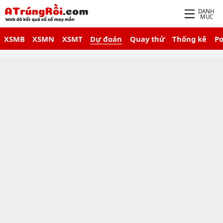
DANH
MỤC
XSMB
XSMN
XSMT
Dự đoán
Quay thử
Thống kê
P