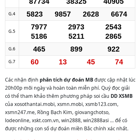
87734
38325
40905
5823
9857
2628
6674
G.4
7977
2973
2543
G.5
5186
5211
2865
465
899
922
G.6
60
13
45
74
G.7
Các nhận định
phân tích dự đoán MB
được cập nhật lúc
20h00p mõi ngày và hoàn toàn miễn phí. Quý đọc giải
có thể tham khảo thêm phương pháp soi cầu
DD XSMB
của xosothantai.mobi, xsmn.mobi, xsmb123.com,
xsmn247.me, Rồng Bạch Kim, giovangchotso,
lodeonline, xskt.com.vn, win2888, win2888asi ... để có
được những con số dự đoán miền Bắc chính xác nhất.