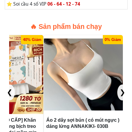
⭐️ Soi cầu 4 số VIP
06 - 64 - 12 - 74
🔥 Sản phẩm bán chạy
40% Giảm
0% Giảm
❮
❯
 CAO CẤP] Khăn
Áo 2 dây sợi bún ( có mút ngực )
A dạng bịch treo
dáng lửng ANNAKIKI- 030B