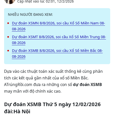
Cập nhật vào lúc 02:01, 12/2/2026
NHIỀU NGƯỜI ĐANG XEM:
Dự đoán XSMN 8/8/2026, soi cầu Xổ Số Miền Nam 08-
08-2026
Dự đoán XSMT 8/8/2026, soi cầu Xổ Số Miền Trung 08-
08-2026
Dự đoán XSMB 8/8/2026, soi cầu Xổ Số Miền Bắc 08-
08-2026
Dựa vào các thuật toán xác suất thống kê cùng phân
tích các kết quả gần nhất của xổ số Miền Bắc.
ATrúngRồi.com đưa ra những con số
dự đoán XSMB
may mắn với độ chính xác cao.
Dự đoán XSMB Thứ 5 ngày 12/02/2026
đài:Hà Nội