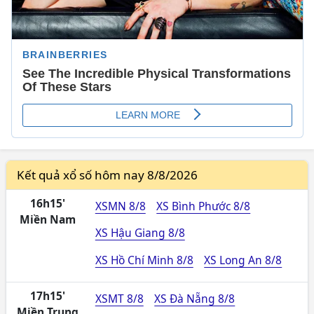
Kết quả xổ số hôm nay 8/8/2026
16h15'
XSMN 8/8
XS Bình Phước 8/8
Miền Nam
XS Hậu Giang 8/8
XS Hồ Chí Minh 8/8
XS Long An 8/8
17h15'
XSMT 8/8
XS Đà Nẵng 8/8
Miền Trung