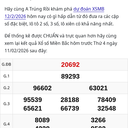
Hãy cùng A Trúng Rồi khám phá
dự đoán XSMB
12/2/2026
hôm nay có gì hấp dẫn từ đó đưa ra các cặp
số đặc biệt, lô tô 2 số, 3 số, lô xiên có khả năng nhất.
Để thống kê được CHUẨN và trực quan hơn hãy cùng
xem lại kết quả Xổ số Miền Bắc hôm trước Thứ 4 ngày
11/02/2026 sau đây:
20692
G.ĐB
89293
G.1
96602
63021
G.2
95539
28188
78409
G.3
65621
66739
32548
8089
3266
G.4