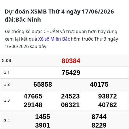
Dự đoán XSMB Thứ 4 ngày 17/06/2026
đài:Bắc Ninh
Để thống kê được CHUẨN và trực quan hơn hãy cùng
xem lại kết quả
Xổ số Miền Bắc
hôm trước Thứ 3 ngày
16/06/2026 sau đây:
80384
G.ĐB
75429
G.1
65858
40175
G.2
47665
24523
93872
G.3
29148
06321
40762
1455
8744
G.4
3901
8229