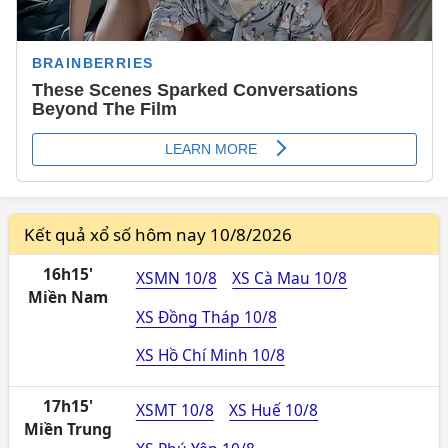
Kết quả xổ số hôm nay 10/8/2026
16h15'
XSMN 10/8
XS Cà Mau 10/8
Miền Nam
XS Đồng Tháp 10/8
XS Hồ Chí Minh 10/8
17h15'
XSMT 10/8
XS Huế 10/8
Miền Trung