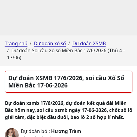
Trang chủ
Dự đoán xổ số
Dự đoán XSMB
Dự đoán Soi cầu Xổ số Miền Bắc 17/6/2026 (Thứ 4 -
17/06)
Dự đoán XSMB 17/6/2026, soi cầu Xổ Số
Miền Bắc 17-06-2026
Dự đoán xsmb 17/6/2026, dự đoán kết quả đài Miền
Bắc hôm nay, soi cầu xsmb ngày 17-06-2026, chốt số lô
giải tám, đặc biệt đầu đuôi, bao lô 2 số hợp lí nhất.
Dự đoán bởi:
Hương Tràm