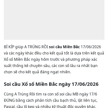
BÍ KÍP giúp A TRÚNG RỒI
soi cầu Miền Bắc
17/06/2026
và các ngày khác đều cho kết quả tốt là dựa trên kết quả
Xổ số Miền Bắc ngày hôm trước và phương pháp xác
suất thống kê chuyên sâu, các con số lâu ra nhất bạn
chọn sẽ cho kết quả đáng ngạt nhiên.
Soi cầu Xổ số Miền Bắc ngày 17/06/2026
Cùng A Trúng Rồi tìm ra con số soi cầu MB ngày 17/6
ĐÚNG bằng cách phân tích cầu bạch thủ, lật liên tục,
Pascal, cầu lô kẹp và nhiều kỹ thuật độc quyền khác.