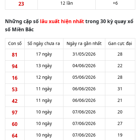
23
12 lần
+6
Những cặp số
lâu xuất hiện nhất
trong 30 kỳ quay xổ
số Miền Bắc
Con số
Số ngày chưa ra
Ngày ra gần nhất
Gan cực đại
81
17 ngày
31/05/2026
28
94
13 ngày
04/06/2026
22
16
12 ngày
05/06/2026
28
53
11 ngày
06/06/2026
31
42
11 ngày
06/06/2026
21
97
10 ngày
07/06/2026
20
60
10 ngày
07/06/2026
27
64
10 ngày
07/06/2026
19