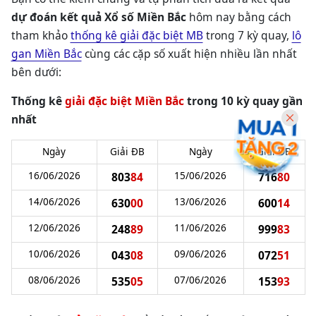
dự đoán kết quả Xổ số Miền Bắc
hôm nay bằng cách
tham khảo
thống kê giải đặc biệt MB
trong 7 kỳ quay,
lô
gan Miền Bắc
cùng các cặp số xuất hiện nhiều lần nhất
bên dưới:
Thống kê
giải đặc biệt Miền Bắc
trong 10 kỳ quay gần
nhất
Ngày
Giải ĐB
Ngày
Giải ĐB
16/06/2026
803
84
15/06/2026
716
80
14/06/2026
630
00
13/06/2026
600
14
12/06/2026
248
89
11/06/2026
999
83
10/06/2026
043
08
09/06/2026
072
51
08/06/2026
535
05
07/06/2026
153
93