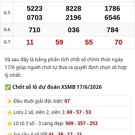
5223
8228
1786
G.5
0703
2196
6546
710
036
784
G.6
11
59
55
70
G.7
Và sau đây là bảng phân tích chốt số chính thức ngày
17/6 giúp người chơi tự đưa ra quyết định chọn số hợp
lý nhất:
✅ Chốt số lô dự đoán XSMB 17/6/2026
⭐️ Đầu đuôi giải đặc biệt:
07
⭐️ Loto 2 số, xiên 2, xiên 3:
69 - 57 - 53
⭐️ Lô tô 3 số - 3 càng đẹp:
569 - 357 - 253
⭐️ Soi cầu 4 số VIP
41 - 38 - 17 - 21