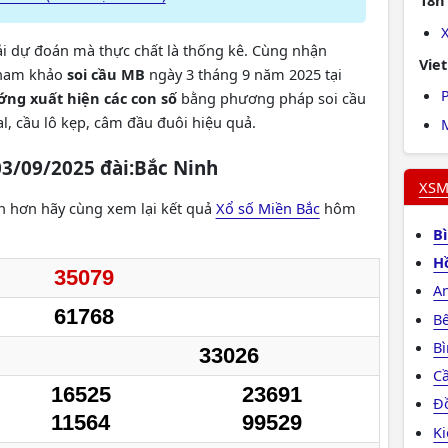
i dự đoán mà thực chất là thống kê. Cùng nhận
Viet
 tham khảo
soi cầu MB
ngày 3 tháng 9 năm 2025 tại
P
ớng xuất hiện các con số
bằng phương pháp soi cầu
scal, cầu lô kẹp, câm đầu đuôi hiệu quả.
3/09/2025 đài:Bắc Ninh
XSM
 hơn hãy cùng xem lại kết quả
Xổ số Miền Bắc
hôm
B
H
35079
A
61768
Bế
B
33026
C
16525
23691
Đ
11564
99529
K