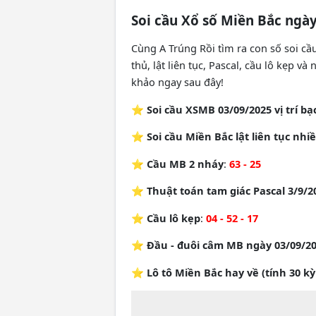
Soi cầu Xổ số Miền Bắc ngà
Cùng A Trúng Rồi tìm ra con số soi c
thủ, lật liên tục, Pascal, cầu lô kẹp 
khảo ngay sau đây!
⭐️ Soi cầu XSMB 03/09/2025 vị trí b
⭐️ Soi cầu Miền Bắc lật liên tục nhi
⭐️ Cầu MB 2 nháy
:
63 - 25
⭐️ Thuật toán tam giác Pascal 3/9/2
⭐️ Cầu lô kẹp
:
04 - 52 - 17
⭐️ Đầu - đuôi câm MB ngày 03/09/2
⭐️ Lô tô Miền Bắc hay về (tính 30 kỳ