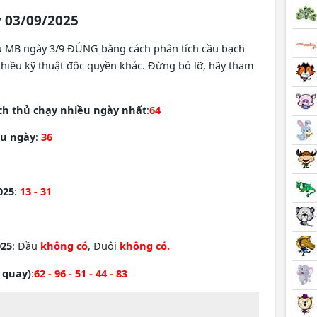
y 03/09/2025
ầu MB ngày 3/9 ĐÚNG bằng cách phân tích cầu bạch
và nhiều kỹ thuật độc quyền khác. Đừng bỏ lỡ, hãy tham
ạch thủ chạy nhiều ngày nhất
:
64
ều ngày
:
36
025
:
13 - 31
025
: Đầu
không có
, Đuôi
không có.
 quay)
:
62 - 96 - 51 - 44 - 83