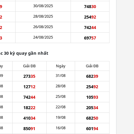
30/08/2025
9
748
30
28/08/2025
2
254
92
26/08/2025
2
742
44
24/08/2025
3
697
57
c 30 kỳ quay gần nhất
ày
Giải
ĐB
Ngày
Giải
ĐB
09
31/08
273
35
682
39
08
28/08
127
12
254
92
08
25/08
742
44
105
93
08
22/08
182
22
205
34
08
19/08
410
34
682
50
08
16/08
850
91
601
94