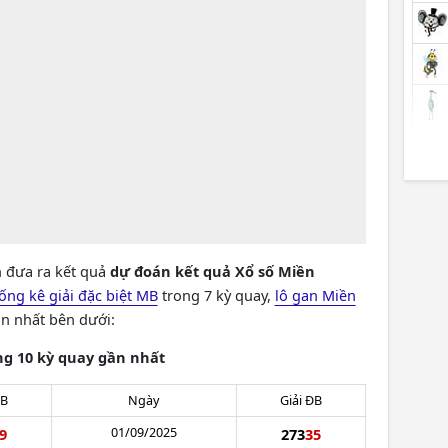
h đưa ra kết quả
dự đoán kết quả Xổ số Miền
ống kê giải đặc biệt MB
trong 7 kỳ quay,
lô gan Miền
ần nhất bên dưới:
g 10 kỳ quay gần nhất
ĐB
Ngày
Giải ĐB
01/09/2025
9
273
35