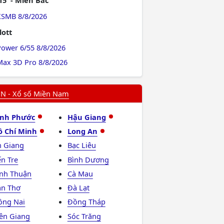
XSMB 8/8/2026
lott
ower 6/55 8/8/2026
Max 3D Pro 8/8/2026
N - Xổ số Miền Nam
ình Phước
Hậu Giang
ồ Chí Minh
Long An
n Giang
Bạc Liêu
n Tre
Bình Dương
ình Thuận
Cà Mau
ần Thơ
Đà Lạt
ồng Nai
Đồng Tháp
iên Giang
Sóc Trăng