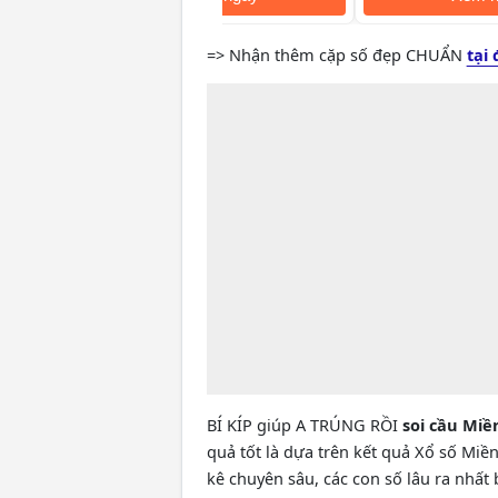
=> Nhận thêm cặp số đẹp CHUẨN
tại 
BÍ KÍP giúp A TRÚNG RỒI
soi cầu Miề
quả tốt là dựa trên kết quả Xổ số Mi
kê chuyên sâu, các con số lâu ra nhất