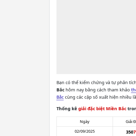
Bạn có thể kiểm chứng và tự phân tíc
Bắc
hôm nay bằng cách tham khảo
th
Bắc
cùng các cặp số xuất hiện nhiều l
Thống kê
giải đặc biệt Miền Bắc
tron
Ngày
Giải 
02/09/2025
350
7