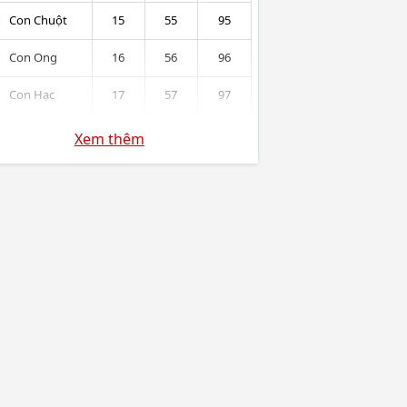
Con Chuột
15
55
95
Con Ong
16
56
96
Con Hạc
17
57
97
Mèo Rừng
18
58
98
Xem thêm
Con Bướm
19
59
99
Con Rết
19
60
Cô Gái
21
61
Bồ Câu
22
62
Con Khỉ
23
63
Con Ếch
24
64
Con Ó
25
65