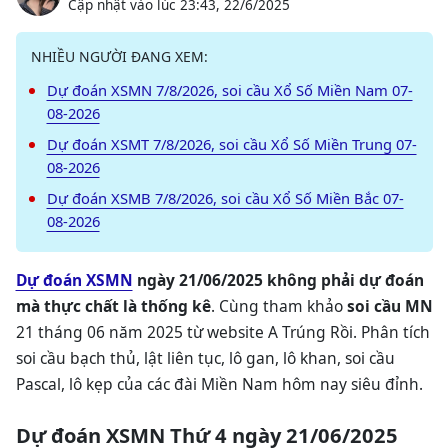
Cập nhật vào lúc 23:43, 22/6/2025
NHIỀU NGƯỜI ĐANG XEM:
Dự đoán XSMN 7/8/2026, soi cầu Xổ Số Miền Nam 07-
08-2026
Dự đoán XSMT 7/8/2026, soi cầu Xổ Số Miền Trung 07-
08-2026
Dự đoán XSMB 7/8/2026, soi cầu Xổ Số Miền Bắc 07-
08-2026
Dự đoán XSMN
ngày 21/06/2025 không phải dự đoán
mà thực chất là thống kê
. Cùng tham khảo
soi cầu MN
21 tháng 06 năm 2025 từ website A Trúng Rồi. Phân tích
soi cầu bạch thủ, lật liên tục, lô gan, lô khan, soi cầu
Pascal, lô kẹp của các đài Miền Nam hôm nay siêu đỉnh.
Dự đoán XSMN Thứ 4 ngày 21/06/2025