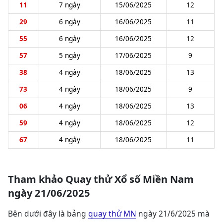
11
7 ngày
15/06/2025
12
29
6 ngày
16/06/2025
11
55
6 ngày
16/06/2025
12
57
5 ngày
17/06/2025
9
38
4 ngày
18/06/2025
13
73
4 ngày
18/06/2025
9
06
4 ngày
18/06/2025
13
59
4 ngày
18/06/2025
12
67
4 ngày
18/06/2025
11
Tham khảo Quay thử Xổ số Miền Nam
ngày 21/06/2025
Bên dưới đây là bảng
quay thử MN
ngày 21/6/2025 mà