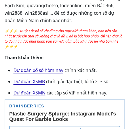
Bạch Kim, giovangchotso, lodeonline, miền Bắc 366,
win2888, win2888asi ... để có được những con số dự
đoán Miền Nam chính xác nhất.
⚡⚡⚡ Lưu ý: Các bộ số chỉ dùng cho mục đích tham khảo, bạn nên cân
nhắc trước khi chơi và không chơi lô đề vì đó là bất hợp pháp, chỉ nên chơi lô
tô do nhà nước phát hành vừa vui vừa đảm bảo ích nước lợi nhà bạn nhé
⚡⚡⚡
Tham khảo thêm:
Dự đoán xổ số hôm nay
chính xác nhất.
Dự đoán XSMB
chốt giải đặc biệt, lô tô 2, 3 số.
Dự đoán XSMN
các cặp số VIP nhất hiện nay.