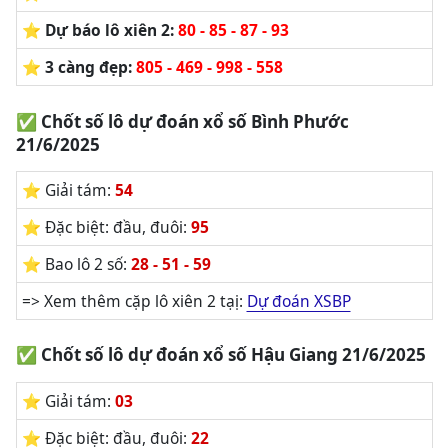
⭐️ Dự báo lô xiên 2:
80 - 85 - 87 - 93
⭐️ 3 càng đẹp:
805 - 469 - 998 - 558
✅ Chốt số lô dự đoán xổ số Bình Phước
21/6/2025
⭐️ Giải tám:
54
⭐️ Đặc biệt: đầu, đuôi:
95
⭐️ Bao lô 2 số:
28 - 51 - 59
=> Xem thêm cặp lô xiên 2 tạị:
Dự đoán XSBP
✅ Chốt số lô dự đoán xổ số Hậu Giang 21/6/2025
⭐️ Giải tám:
03
⭐️ Đặc biệt: đầu, đuôi:
22