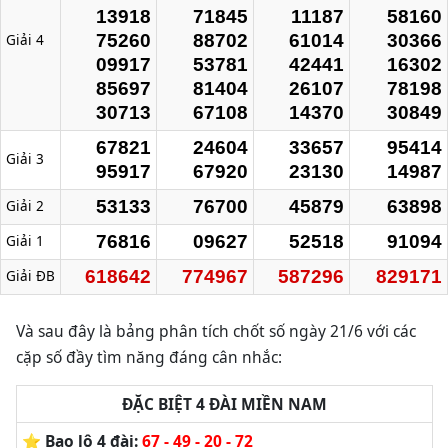
13918
71845
11187
58160
75260
88702
61014
30366
Giải 4
09917
53781
42441
16302
85697
81404
26107
78198
30713
67108
14370
30849
67821
24604
33657
95414
Giải 3
95917
67920
23130
14987
53133
76700
45879
63898
Giải 2
76816
09627
52518
91094
Giải 1
618642
774967
587296
829171
Giải ĐB
Và sau đây là bảng phân tích chốt số ngày 21/6 với các
cặp số đầy tìm năng đáng cân nhắc:
ĐẶC BIỆT 4 ĐÀI MIỀN NAM
⭐️ Bao lô 4 đài:
67 - 49 - 20 - 72