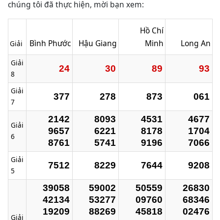
chúng tôi đã thực hiện, mời bạn xem:
Hồ Chí
Bình Phước
Hậu Giang
Minh
Long An
Giải
Giải
24
30
89
93
8
Giải
377
278
873
061
7
2142
8093
4531
4677
Giải
9657
6221
8178
1704
6
8761
5741
9196
7066
Giải
7512
8229
7644
9208
5
39058
59002
50559
26830
42134
53277
09760
68346
19209
88269
45818
02476
Giải