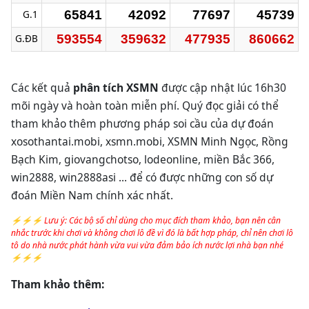
65841
42092
77697
45739
G.1
593554
359632
477935
860662
G.ĐB
Các kết quả
phân tích XSMN
được cập nhật lúc 16h30
mõi ngày và hoàn toàn miễn phí. Quý đọc giải có thể
tham khảo thêm phương pháp soi cầu của dự đoán
xosothantai.mobi, xsmn.mobi, XSMN Minh Ngọc, Rồng
Bạch Kim, giovangchotso, lodeonline, miền Bắc 366,
win2888, win2888asi ... để có được những con số dự
đoán Miền Nam chính xác nhất.
⚡⚡⚡ Lưu ý: Các bộ số chỉ dùng cho mục đích tham khảo, bạn nên cân
nhắc trước khi chơi và không chơi lô đề vì đó là bất hợp pháp, chỉ nên chơi lô
tô do nhà nước phát hành vừa vui vừa đảm bảo ích nước lợi nhà bạn nhé
⚡⚡⚡
Tham khảo thêm: