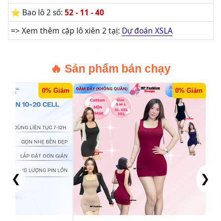
⭐️ Bao lô 2 số:
52 - 11 - 40
=> Xem thêm cặp lô xiên 2 tạị:
Dự đoán XSLA
🔥 Sản phẩm bán chạy
38% Giảm
❮
❯