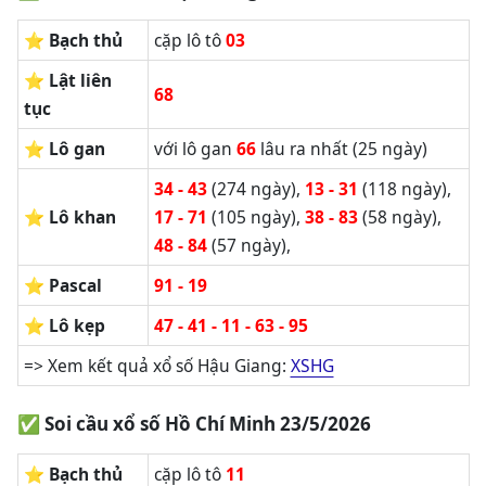
⭐️ Bạch thủ
cặp lô tô
03
⭐️ Lật liên
68
tục
⭐️ Lô gan
với lô gan
66
lâu ra nhất (25 ngày)
34 - 43
(274 ngày),
13 - 31
(118 ngày),
⭐️ Lô khan
17 - 71
(105 ngày),
38 - 83
(58 ngày),
48 - 84
(57 ngày),
⭐️ Pascal
91 - 19
⭐️ Lô kẹp
47 - 41 - 11 - 63 - 95
=> Xem kết quả xổ số Hậu Giang:
XSHG
✅ Soi cầu xổ số Hồ Chí Minh 23/5/2026
⭐️ Bạch thủ
cặp lô tô
11