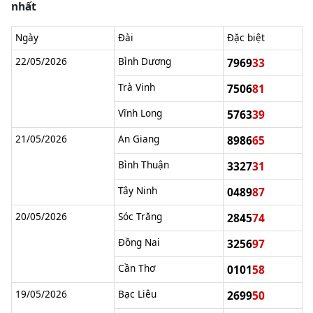
nhất
Ngày
Đài
Đặc biệt
22/05/2026
Bình Dương
7969
33
Trà Vinh
7506
81
Vĩnh Long
5763
39
21/05/2026
An Giang
8986
65
Bình Thuận
3327
31
Tây Ninh
0489
87
20/05/2026
Sóc Trăng
2845
74
Đồng Nai
3256
97
Cần Thơ
0101
58
19/05/2026
Bạc Liêu
2699
50