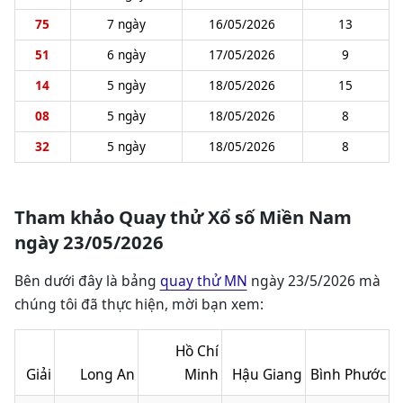
75
7 ngày
16/05/2026
13
51
6 ngày
17/05/2026
9
14
5 ngày
18/05/2026
15
08
5 ngày
18/05/2026
8
32
5 ngày
18/05/2026
8
Tham khảo Quay thử Xổ số Miền Nam
ngày 23/05/2026
Bên dưới đây là bảng
quay thử MN
ngày 23/5/2026 mà
chúng tôi đã thực hiện, mời bạn xem:
Hồ Chí
Giải
Long An
Minh
Hậu Giang
Bình Phước