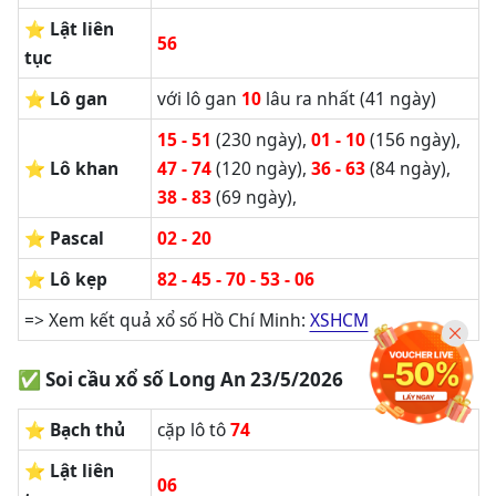
⭐️ Lật liên
56
tục
⭐️ Lô gan
với lô gan
10
lâu ra nhất (41 ngày)
15 - 51
(230 ngày),
01 - 10
(156 ngày),
⭐️ Lô khan
47 - 74
(120 ngày),
36 - 63
(84 ngày),
38 - 83
(69 ngày),
⭐️ Pascal
02 - 20
⭐️ Lô kẹp
82 - 45 - 70 - 53 - 06
=> Xem kết quả xổ số Hồ Chí Minh:
XSHCM
✅ Soi cầu xổ số Long An 23/5/2026
⭐️ Bạch thủ
cặp lô tô
74
⭐️ Lật liên
06