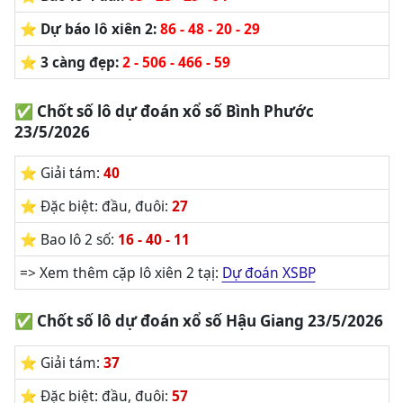
⭐️ Dự báo lô xiên 2:
86 - 48 - 20 - 29
⭐️ 3 càng đẹp:
2 - 506 - 466 - 59
✅ Chốt số lô dự đoán xổ số Bình Phước
23/5/2026
⭐️ Giải tám:
40
⭐️ Đặc biệt: đầu, đuôi:
27
⭐️ Bao lô 2 số:
16 - 40 - 11
=> Xem thêm cặp lô xiên 2 tạị:
Dự đoán XSBP
✅ Chốt số lô dự đoán xổ số Hậu Giang 23/5/2026
⭐️ Giải tám:
37
⭐️ Đặc biệt: đầu, đuôi:
57