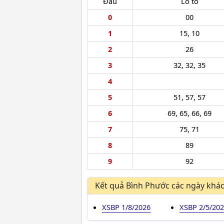
Đầu
Lô tô
0
00
1
15, 10
2
26
3
32, 32, 35
4
5
51, 57, 57
6
69, 65, 66, 69
7
75, 71
8
89
9
92
Kết quả Bình Phước các ngày khá
XSBP 1/8/2026
XSBP 2/5/20