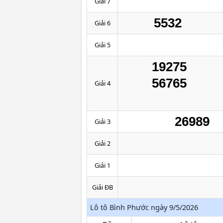
Giải 7
5532
Giải 6
Giải 5
19275
56765
Giải 4
26989
Giải 3
Giải 2
Giải 1
Giải ĐB
Lô tô Bình Phước ngày 9/5/2026