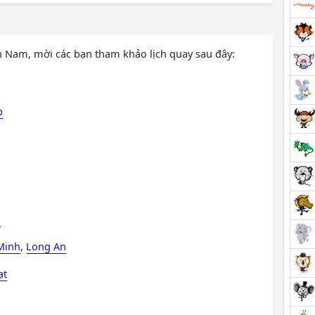
 Nam, mời các bạn tham khảo lịch quay sau đây:
p
g
Minh
,
Long An
ạt