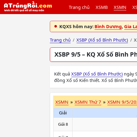
Trang chủ
XSMB
XSMN
X
KQXS hôm nay:
Bình Dương
,
Gia L
Trang chủ
XSBP (Xổ số Bình Phước)
X
XSBP 9/5 – KQ Xổ Số Bình P
Kết quả
XSBP (Xổ số Bình Phước)
ngày 9
đồng Xổ số Kiến thiết. Xổ số Bình Phư
»
»
XSMN
XSMN Thứ 7
XSMN 9/5/20
Giải
Giải 8