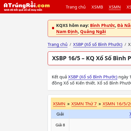
Trang chủ
XSMB
XSMN
X
KQXS hôm nay:
Bình Phước
,
Đà Nẵ
Nam Định
,
Quảng Ngãi
Trang chủ
XSBP (Xổ số Bình Phước)
X
XSBP 16/5 – KQ Xổ Số Bình 
Kết quả
XSBP (Xổ số Bình Phước)
ngày 1
đồng Xổ số Kiến thiết. Xổ số Bình Phư
»
»
XSMN
XSMN Thứ 7
XSMN 16/5/2
Giải
Giải 8