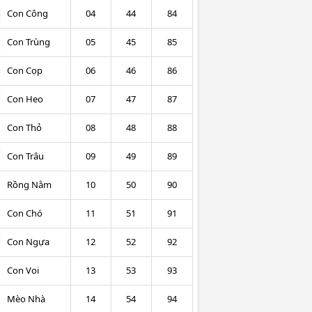
Con Công
04
44
84
Con Trùng
05
45
85
Con Cọp
06
46
86
Con Heo
07
47
87
Con Thỏ
08
48
88
Con Trâu
09
49
89
Rồng Nằm
10
50
90
Con Chó
11
51
91
Con Ngựa
12
52
92
Con Voi
13
53
93
Mèo Nhà
14
54
94