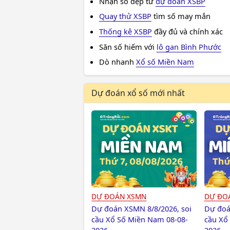
Nhận số đẹp từ
dự đoán XSBP
Quay thử XSBP
tìm số may mắn
Thống kê XSBP
đầy đủ và chính xác
Săn số hiếm với
lô gan Bình Phước
Dò nhanh
Xổ số Miền Nam
Dự đoán xổ số mới nhất
DỰ ĐOÁN XSMN
DỰ ĐO
Dự đoán XSMN 8/8/2026, soi
Dự đoá
cầu Xổ Số Miền Nam 08-08-
cầu Xổ