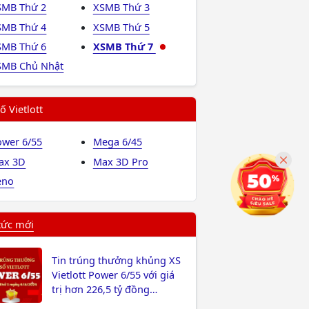
SMB Thứ 2
XSMB Thứ 3
SMB Thứ 4
XSMB Thứ 5
SMB Thứ 6
XSMB Thứ 7
SMB Chủ Nhật
ố Vietlott
ower 6/55
Mega 6/45
ax 3D
Max 3D Pro
eno
tức mới
Tin trúng thưởng khủng XS
Vietlott Power 6/55 với giá
trị hơn 226,5 tỷ đồng…