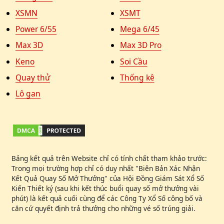
XSMN
XSMT
Power 6/55
Mega 6/45
Max 3D
Max 3D Pro
Keno
Soi Cầu
Quay thử
Thống kê
Lô gan
Bảng kết quả trên Website chỉ có tính chất tham khảo trước:
Trong mọi trường hợp chỉ có duy nhất "Biên Bản Xác Nhận
Kết Quả Quay Số Mở Thưởng" của Hội Đồng Giám Sát Xổ Số
Kiến Thiết ký (sau khi kết thúc buổi quay số mở thưởng vài
phút) là kết quả cuối cùng để các Công Ty Xổ Số công bố và
căn cứ quyết định trả thưởng cho những vé số trúng giải.