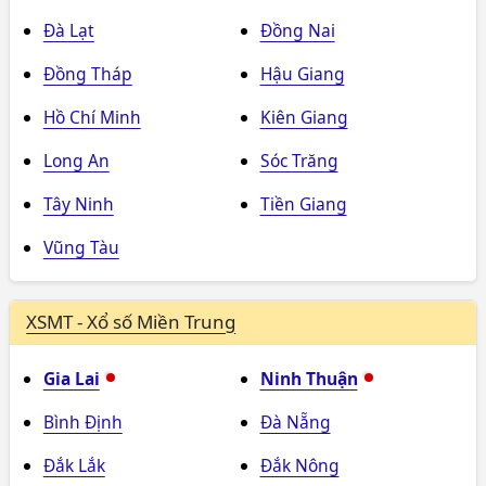
Đà Lạt
Đồng Nai
Đồng Tháp
Hậu Giang
Hồ Chí Minh
Kiên Giang
Long An
Sóc Trăng
Tây Ninh
Tiền Giang
Vũng Tàu
XSMT - Xổ số Miền Trung
Gia Lai
Ninh Thuận
Bình Định
Đà Nẵng
Đắk Lắk
Đắk Nông