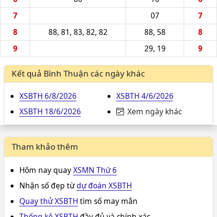
7
07
7
8
88, 81, 83, 82, 82
88, 58
8
9
29, 19
9
Kết quả Bình Thuận các ngày khác
XSBTH 6/8/2026
XSBTH 4/6/2026
XSBTH 18/6/2026
Xem ngày khác
Tham khảo thêm
Hôm nay quay
XSMN Thứ 6
Nhận số đẹp từ
dự đoán XSBTH
Quay thử XSBTH
tìm số may mắn
Thống kê XSBTH
đầy đủ và chính xác