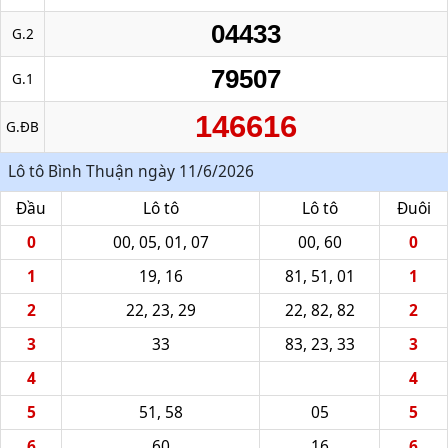
04433
G.2
79507
G.1
146616
G.ĐB
Lô tô Bình Thuận ngày 11/6/2026
Đầu
Lô tô
Lô tô
Đuôi
0
00, 05, 01, 07
00, 60
0
1
19, 16
81, 51, 01
1
2
22, 23, 29
22, 82, 82
2
3
33
83, 23, 33
3
4
4
5
51, 58
05
5
6
60
16
6