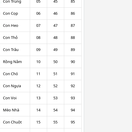
Con Trùng
05
45
85
Con Cọp
06
46
86
Con Heo
07
47
87
Con Thỏ
08
48
88
Con Trâu
09
49
89
Rồng Nằm
10
50
90
Con Chó
11
51
91
Con Ngựa
12
52
92
Con Voi
13
53
93
Mèo Nhà
14
54
94
Con Chuột
15
55
95