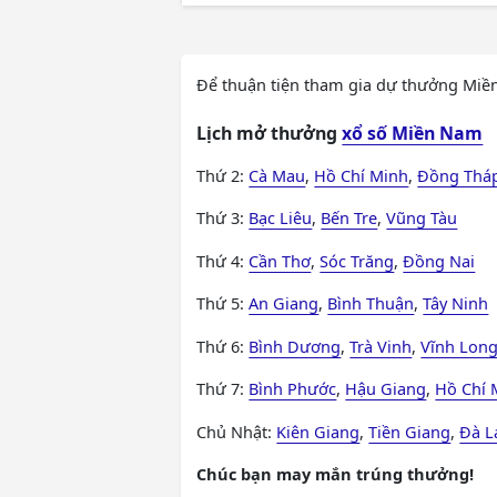
Để thuận tiện tham gia dự thưởng Miền
Lịch mở thưởng
xổ số Miền Nam
Thứ 2:
Cà Mau
,
Hồ Chí Minh
,
Đồng Thá
Thứ 3:
Bạc Liêu
,
Bến Tre
,
Vũng Tàu
Thứ 4:
Cần Thơ
,
Sóc Trăng
,
Đồng Nai
Thứ 5:
An Giang
,
Bình Thuận
,
Tây Ninh
Thứ 6:
Bình Dương
,
Trà Vinh
,
Vĩnh Lon
Thứ 7:
Bình Phước
,
Hậu Giang
,
Hồ Chí 
Chủ Nhật:
Kiên Giang
,
Tiền Giang
,
Đà L
Chúc bạn may mắn trúng thưởng!