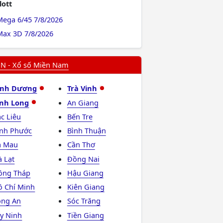
lott
Mega 6/45 7/8/2026
Max 3D 7/8/2026
N - Xổ số Miền Nam
ình Dương
Trà Vinh
ĩnh Long
An Giang
c Liêu
Bến Tre
ình Phước
Bình Thuận
à Mau
Cần Thơ
à Lạt
Đồng Nai
ồng Tháp
Hậu Giang
ồ Chí Minh
Kiên Giang
ong An
Sóc Trăng
ây Ninh
Tiền Giang