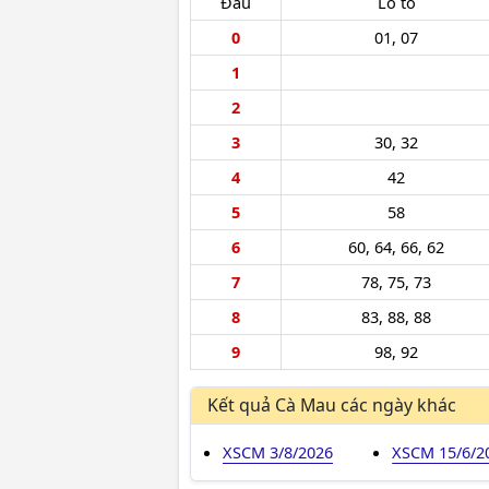
Đầu
Lô tô
0
01, 07
1
2
3
30, 32
4
42
5
58
6
60, 64, 66, 62
7
78, 75, 73
8
83, 88, 88
9
98, 92
Kết quả Cà Mau các ngày khác
XSCM 3/8/2026
XSCM 15/6/2