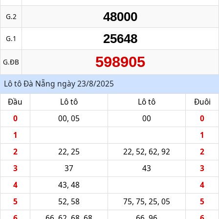
48000
G.2
25648
G.1
598905
G.ĐB
Lô tô Đà Nẵng ngày 23/8/2025
Đầu
Lô tô
Lô tô
Đuôi
0
00, 05
00
0
1
1
2
22, 25
22, 52, 62, 92
2
3
37
43
3
4
43, 48
4
5
52, 58
75, 75, 25, 05
5
6
66, 62, 68, 68
66, 96
6