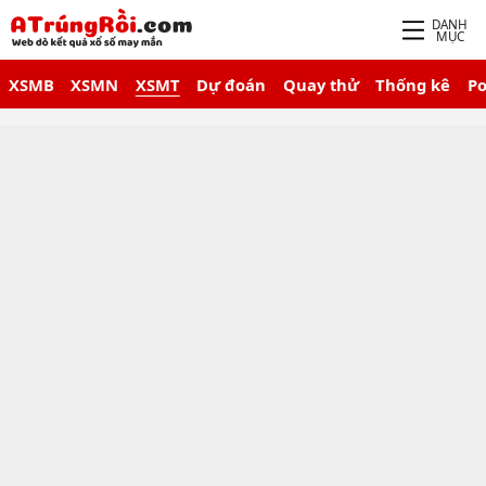
DANH
MỤC
XSMB
XSMN
XSMT
Dự đoán
Quay thử
Thống kê
P