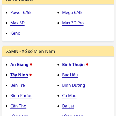
Power 6/55
Mega 6/45
Max 3D
Max 3D Pro
Keno
XSMN - Xổ số Miền Nam
An Giang
Bình Thuận
Tây Ninh
Bạc Liêu
Bến Tre
Bình Dương
Bình Phước
Cà Mau
Cần Thơ
Đà Lạt