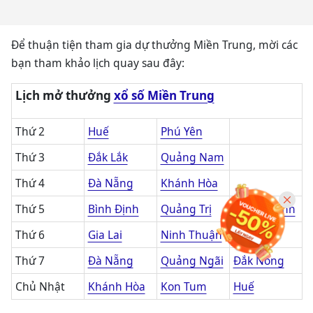
Để thuận tiện tham gia dự thưởng Miền Trung, mời các
bạn tham khảo lịch quay sau đây:
Lịch mở thưởng
xổ số Miền Trung
Thứ 2
Huế
Phú Yên
Thứ 3
Đắk Lắk
Quảng Nam
Thứ 4
Đà Nẵng
Khánh Hòa
Thứ 5
Bình Định
Quảng Trị
Quảng Bình
Thứ 6
Gia Lai
Ninh Thuận
Thứ 7
Đà Nẵng
Quảng Ngãi
Đắk Nông
Chủ Nhật
Khánh Hòa
Kon Tum
Huế