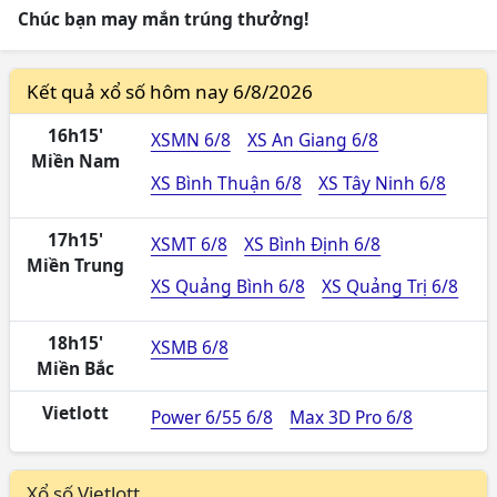
Chúc bạn may mắn trúng thưởng!
Kết quả xổ số hôm nay 6/8/2026
16h15'
XSMN 6/8
XS An Giang 6/8
Miền Nam
XS Bình Thuận 6/8
XS Tây Ninh 6/8
17h15'
XSMT 6/8
XS Bình Định 6/8
Miền Trung
XS Quảng Bình 6/8
XS Quảng Trị 6/8
18h15'
XSMB 6/8
Miền Bắc
Vietlott
Power 6/55 6/8
Max 3D Pro 6/8
Xổ số Vietlott