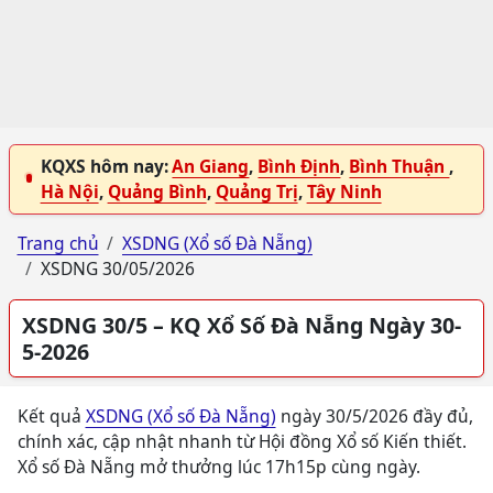
KQXS hôm nay:
An Giang
,
Bình Định
,
Bình Thuận
,
Hà Nội
,
Quảng Bình
,
Quảng Trị
,
Tây Ninh
Trang chủ
XSDNG (Xổ số Đà Nẵng)
XSDNG 30/05/2026
XSDNG 30/5 – KQ Xổ Số Đà Nẵng Ngày 30-
5-2026
Kết quả
XSDNG (Xổ số Đà Nẵng)
ngày 30/5/2026 đầy đủ,
chính xác, cập nhật nhanh từ Hội đồng Xổ số Kiến thiết.
Xổ số Đà Nẵng mở thưởng lúc 17h15p cùng ngày.