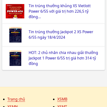
Tin trúng thưởng khủng XS Vietlott
Power 6/55 với giá trị hơn 226,5 tỷ
đồng…
Tin trúng thưởng Jackpot 2 XS Power
6/55 ngày 18/4/2024
HOT: 2 chủ nhân chia nhau giải thưởng
Jackpot 1 Power 6/55 trị giá hơn 314 tỷ
đồng
Trang chủ
XSMB
XSMN
XSMT