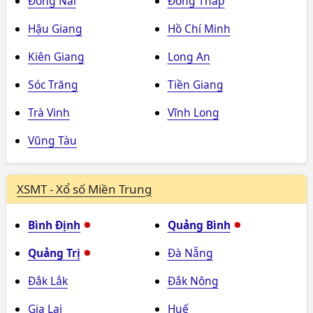
Đồng Nai
Đồng Tháp
Hậu Giang
Hồ Chí Minh
Kiên Giang
Long An
Sóc Trăng
Tiền Giang
Trà Vinh
Vĩnh Long
Vũng Tàu
XSMT - Xổ số Miền Trung
Bình Định
Quảng Bình
Quảng Trị
Đà Nẵng
Đắk Lắk
Đắk Nông
Gia Lai
Huế