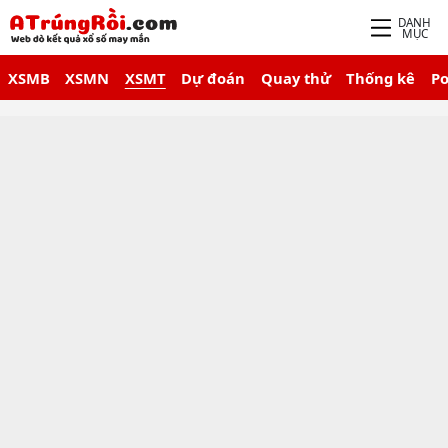
DANH
MỤC
XSMB
XSMN
XSMT
Dự đoán
Quay thử
Thống kê
P