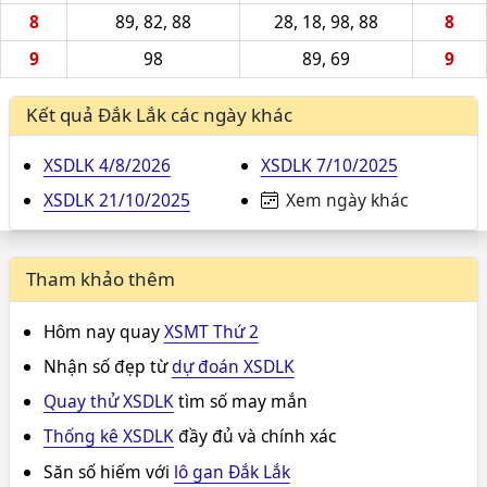
8
89, 82, 88
28, 18, 98, 88
8
9
98
89, 69
9
Kết quả Đắk Lắk các ngày khác
XSDLK 4/8/2026
XSDLK 7/10/2025
XSDLK 21/10/2025
Xem ngày khác
Tham khảo thêm
Hôm nay quay
XSMT Thứ 2
Nhận số đẹp từ
dự đoán XSDLK
Quay thử XSDLK
tìm số may mắn
Thống kê XSDLK
đầy đủ và chính xác
Săn số hiếm với
lô gan Đắk Lắk