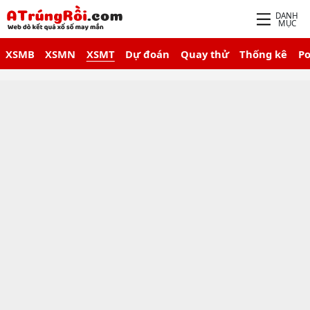
DANH
MỤC
XSMB
XSMN
XSMT
Dự đoán
Quay thử
Thống kê
P