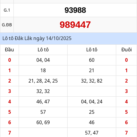
93988
G.1
989447
G.ĐB
Lô tô Đắk Lắk ngày 14/10/2025
Đầu
Lô tô
Lô tô
Đuôi
0
04, 04
60
0
1
18
21
1
2
21, 28, 24, 25
32, 32, 82
2
3
32, 32
3
4
46, 47
04, 04, 24
4
5
57
25
5
6
60, 69
46
6
7
57, 47
7