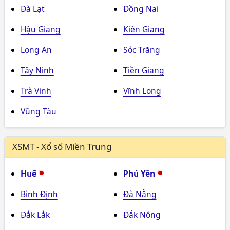
Đà Lạt
Đồng Nai
Hậu Giang
Kiên Giang
Long An
Sóc Trăng
Tây Ninh
Tiền Giang
Trà Vinh
Vĩnh Long
Vũng Tàu
XSMT - Xổ số Miền Trung
Huế
Phú Yên
Bình Định
Đà Nẵng
Đắk Lắk
Đắk Nông