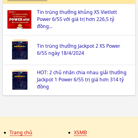
Tin trúng thưởng khủng XS Vietlott
Power 6/55 với giá trị hơn 226,5 tỷ
đồng…
Tin trúng thưởng Jackpot 2 XS Power
6/55 ngày 18/4/2024
HOT: 2 chủ nhân chia nhau giải thưởng
Jackpot 1 Power 6/55 trị giá hơn 314 tỷ
đồng
Trang chủ
XSMB