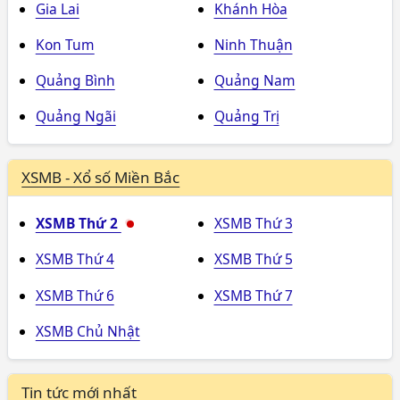
Gia Lai
Khánh Hòa
Kon Tum
Ninh Thuận
Quảng Bình
Quảng Nam
Quảng Ngãi
Quảng Trị
XSMB - Xổ số Miền Bắc
XSMB Thứ 2
XSMB Thứ 3
XSMB Thứ 4
XSMB Thứ 5
XSMB Thứ 6
XSMB Thứ 7
XSMB Chủ Nhật
Tin tức mới nhất