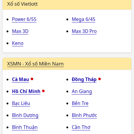
Xổ số Vietlott
Power 6/55
Mega 6/45
Max 3D
Max 3D Pro
Keno
XSMN - Xổ số Miền Nam
Cà Mau
Đồng Tháp
Hồ Chí Minh
An Giang
Bạc Liêu
Bến Tre
Bình Dương
Bình Phước
Bình Thuận
Cần Thơ