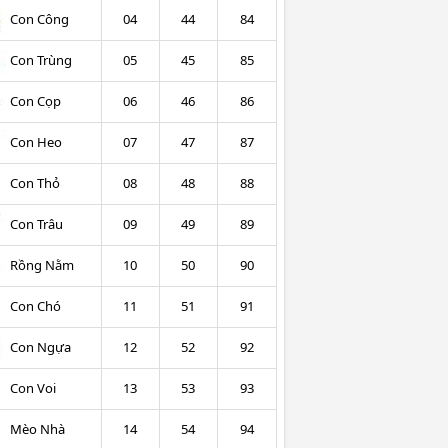
Con Công
04
44
84
Con Trùng
05
45
85
Con Cọp
06
46
86
Con Heo
07
47
87
Con Thỏ
08
48
88
Con Trâu
09
49
89
Rồng Nằm
10
50
90
Con Chó
11
51
91
Con Ngựa
12
52
92
Con Voi
13
53
93
Mèo Nhà
14
54
94