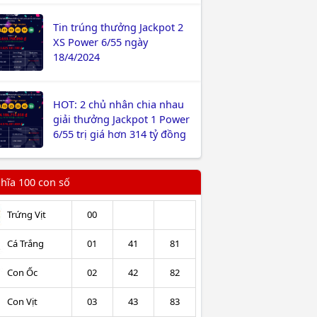
Tin trúng thưởng Jackpot 2
XS Power 6/55 ngày
18/4/2024
HOT: 2 chủ nhân chia nhau
giải thưởng Jackpot 1 Power
6/55 trị giá hơn 314 tỷ đồng
hĩa 100 con số
Trứng Vịt
00
Cá Trắng
01
41
81
Con Ốc
02
42
82
Con Vịt
03
43
83