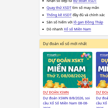
Nhận số đẹp từ
dự đoán XSDT
Quay thử XSDT
tìm số may mắn
Thống kê XSDT
đầy đủ và chính xác
Săn số hiếm với
lô gan Đồng Tháp
Dò nhanh
Xổ số Miền Nam
Dự đoán xổ số mới nhất
DỰ ĐOÁN XSMN
DỰ ĐO
Dự đoán XSMN 8/8/2026, soi
Dự đoá
cầu Xổ Số Miền Nam 08-08-
cầu Xổ