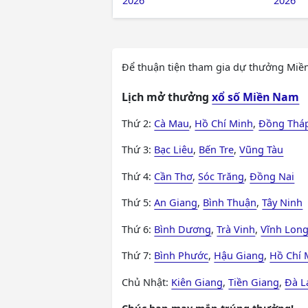
2026
2026
Để thuận tiện tham gia dự thưởng Miền
Lịch mở thưởng
xổ số Miền Nam
Thứ 2:
Cà Mau
,
Hồ Chí Minh
,
Đồng Thá
Thứ 3:
Bạc Liêu
,
Bến Tre
,
Vũng Tàu
Thứ 4:
Cần Thơ
,
Sóc Trăng
,
Đồng Nai
Thứ 5:
An Giang
,
Bình Thuận
,
Tây Ninh
Thứ 6:
Bình Dương
,
Trà Vinh
,
Vĩnh Lon
Thứ 7:
Bình Phước
,
Hậu Giang
,
Hồ Chí 
Chủ Nhật:
Kiên Giang
,
Tiền Giang
,
Đà L