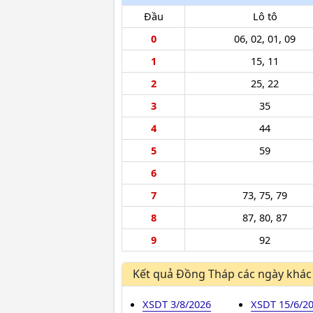
Đầu
Lô tô
0
06, 02, 01, 09
1
15, 11
2
25, 22
3
35
4
44
5
59
6
7
73, 75, 79
8
87, 80, 87
9
92
Kết quả Đồng Tháp các ngày khác
XSDT 3/8/2026
XSDT 15/6/2