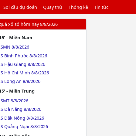
Soi cầu dự đoán
Quay thử
Thống kê
Tin tức
 quả xổ số hôm nay 8/8/2026
15' - Miền Nam
XSMN 8/8/2026
S Bình Phước 8/8/2026
XS Hậu Giang 8/8/2026
S Hồ Chí Minh 8/8/2026
S Long An 8/8/2026
15' - Miền Trung
XSMT 8/8/2026
XS Đà Nẵng 8/8/2026
XS Đắk Nông 8/8/2026
XS Quảng Ngãi 8/8/2026
15' - Miền Bắc