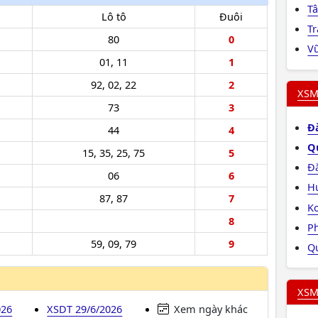
T
Lô tô
Đuôi
Tr
80
0
V
01, 11
1
92, 02, 22
2
XSM
73
3
Đ
44
4
Q
15, 35, 25, 75
5
Đ
06
6
H
87, 87
7
K
8
P
59, 09, 79
9
Q
XSM
026
XSDT 29/6/2026
Xem ngày khác