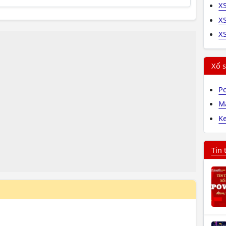
X
X
X
Xổ s
P
M
K
Tin 