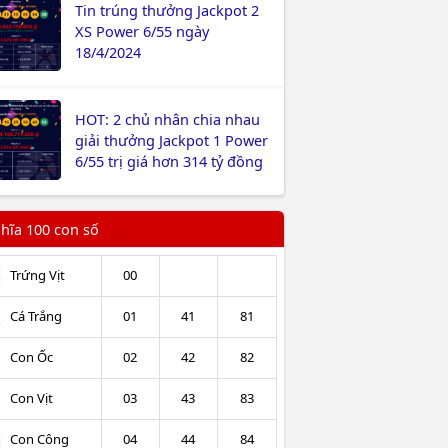
Tin trúng thưởng Jackpot 2
XS Power 6/55 ngày
18/4/2024
HOT: 2 chủ nhân chia nhau
giải thưởng Jackpot 1 Power
6/55 trị giá hơn 314 tỷ đồng
hĩa 100 con số
Trứng Vịt
00
Cá Trắng
01
41
81
Con Ốc
02
42
82
Con Vịt
03
43
83
Con Công
04
44
84