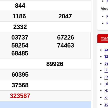
844
Viet
1186
2047
P
2332
03737
67226
XSM
58254
74463
A
68485
T
89926
Bế
B
60395
C
Đ
37568
H
323587
K
S