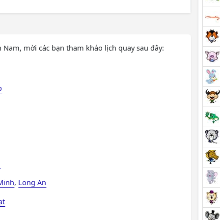
 Nam, mời các bạn tham khảo lịch quay sau đây:
p
g
Minh
,
Long An
ạt