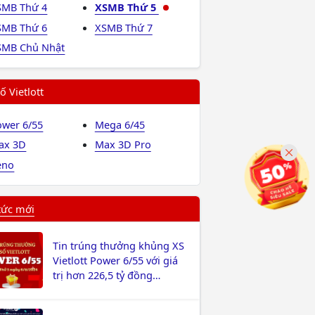
SMB Thứ 4
XSMB Thứ 5
SMB Thứ 6
XSMB Thứ 7
SMB Chủ Nhật
ố Vietlott
ower 6/55
Mega 6/45
ax 3D
Max 3D Pro
eno
tức mới
Tin trúng thưởng khủng XS
Vietlott Power 6/55 với giá
trị hơn 226,5 tỷ đồng…