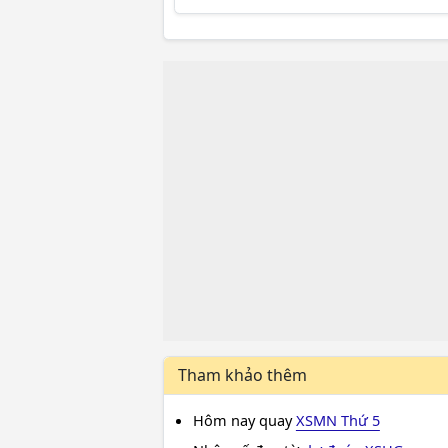
Tham khảo thêm
Hôm nay quay
XSMN Thứ 5