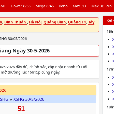
SMT
Power 6/55
Mega 6/45
Keno
Max 3D
Max 3D Pro
Kết
nh
,
Bình Thuận
,
Hà Nội
,
Quảng Bình
,
Quảng Trị
,
Tây
16h
SHG 30/05/2026
X
iang Ngày 30-5-2026
X
X
0/5/2026 đầy đủ, chính xác, cập nhật nhanh từ Hội
17h
g mở thưởng lúc 16h15p cùng ngày.
X
026
X
XSHG
»
XSHG 30/5/2026
18h
51