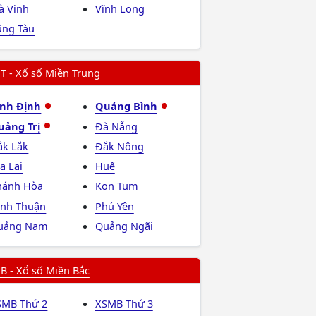
à Vinh
Vĩnh Long
ũng Tàu
T - Xổ số Miền Trung
ình Định
Quảng Bình
uảng Trị
Đà Nẵng
ắk Lắk
Đắk Nông
a Lai
Huế
hánh Hòa
Kon Tum
inh Thuận
Phú Yên
uảng Nam
Quảng Ngãi
B - Xổ số Miền Bắc
SMB Thứ 2
XSMB Thứ 3