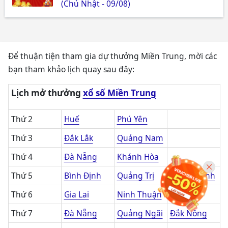
(Chủ Nhật - 09/08)
Để thuận tiện tham gia dự thưởng Miền Trung, mời các
bạn tham khảo lịch quay sau đây:
Lịch mở thưởng
xổ số Miền Trung
Thứ 2
Huế
Phú Yên
Thứ 3
Đắk Lắk
Quảng Nam
Thứ 4
Đà Nẵng
Khánh Hòa
Thứ 5
Bình Định
Quảng Trị
Quảng Bình
Thứ 6
Gia Lai
Ninh Thuận
Thứ 7
Đà Nẵng
Quảng Ngãi
Đắk Nông