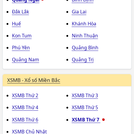
Đắk Lắk
Gia Lai
Huế
Khánh Hòa
Kon Tum
Ninh Thuận
Phú Yên
Quảng Bình
Quảng Nam
Quảng Trị
XSMB - Xổ số Miền Bắc
XSMB Thứ 2
XSMB Thứ 3
XSMB Thứ 4
XSMB Thứ 5
XSMB Thứ 6
XSMB Thứ 7
XSMB Chủ Nhật