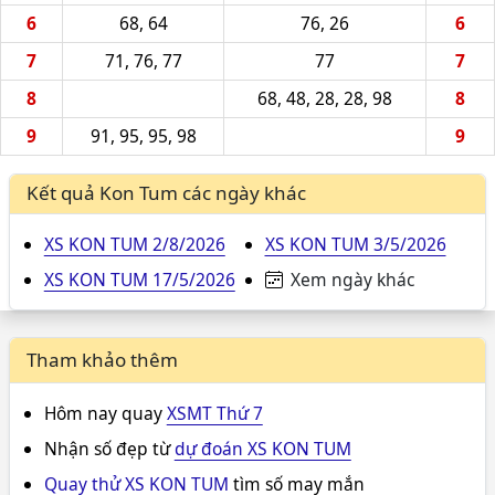
6
68, 64
76, 26
6
7
71, 76, 77
77
7
8
68, 48, 28, 28, 98
8
9
91, 95, 95, 98
9
Kết quả Kon Tum các ngày khác
XS KON TUM 2/8/2026
XS KON TUM 3/5/2026
XS KON TUM 17/5/2026
Xem ngày khác
Tham khảo thêm
Hôm nay quay
XSMT Thứ 7
Nhận số đẹp từ
dự đoán XS KON TUM
Quay thử XS KON TUM
tìm số may mắn