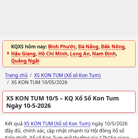
KQXS hôm nay:
Bình Phước
,
Đà Nẵng
,
Đắk Nông
,
Hậu Giang
,
Hồ Chí Minh
,
Long An
,
Nam Định
,
Quảng Ngãi
Trang chủ
XS KON TUM (Xổ số Kon Tum)
XS KON TUM 10/05/2026
XS KON TUM 10/5 – KQ Xổ Số Kon Tum
Ngày 10-5-2026
Kết quả
XS KON TUM (Xổ số Kon Tum)
ngày 10/5/2026
đầy đủ, chính xác, cập nhật nhanh từ Hội đồng Xổ số
Kiến thiết. Xổ số Kon Tum mở thưởng lúc 17h15p cùng