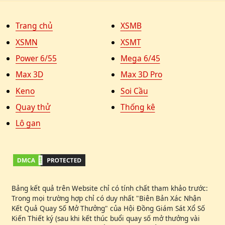
Trang chủ
XSMB
XSMN
XSMT
Power 6/55
Mega 6/45
Max 3D
Max 3D Pro
Keno
Soi Cầu
Quay thử
Thống kê
Lô gan
Bảng kết quả trên Website chỉ có tính chất tham khảo trước:
Trong mọi trường hợp chỉ có duy nhất "Biên Bản Xác Nhận
Kết Quả Quay Số Mở Thưởng" của Hội Đồng Giám Sát Xổ Số
Kiến Thiết ký (sau khi kết thúc buổi quay số mở thưởng vài