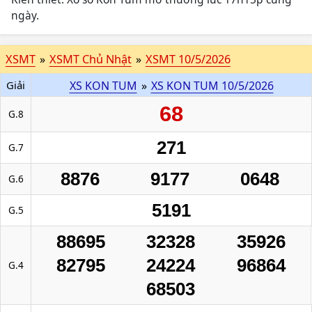
ngày.
XSMT
»
XSMT Chủ Nhật
»
XSMT 10/5/2026
Giải
XS KON TUM
»
XS KON TUM 10/5/2026
68
G.8
271
G.7
8876
9177
0648
G.6
5191
G.5
88695
32328
35926
82795
24224
96864
G.4
68503