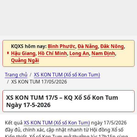
KQXS hôm nay:
Bình Phước
,
Đà Nẵng
,
Đắk Nông
,
Hậu Giang
,
Hồ Chí Minh
,
Long An
,
Nam Định
,
Quảng Ngãi
Trang chủ
XS KON TUM (Xổ số Kon Tum)
XS KON TUM 17/05/2026
XS KON TUM 17/5 – KQ Xổ Số Kon Tum
Ngày 17-5-2026
Kết quả
XS KON TUM (Xổ số Kon Tum)
ngày 17/5/2026
đầy đủ, chính xác, cập nhật nhanh từ Hội đồng Xổ số
Kiến thiết. Xổ số Kon Tum mở thưởng lúc 17h15p cùng