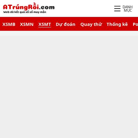
DANH
MỤC
XSMB
XSMN
XSMT
Dự đoán
Quay thử
Thống kê
P