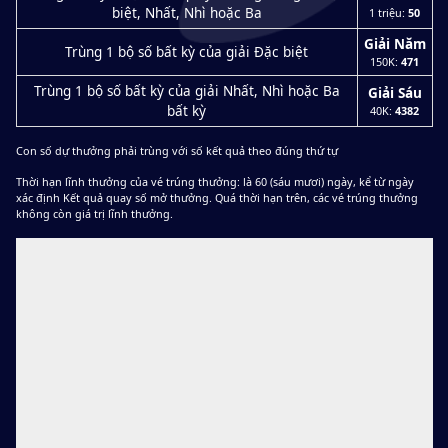
biệt, Nhất, Nhì hoặc Ba
1 triệu:
50
Giải Năm
Trùng 1 bộ số bất kỳ của giải Đặc biệt
150K:
471
Trùng 1 bộ số bất kỳ của giải Nhất, Nhì hoặc Ba
Giải Sáu
bất kỳ
40K:
4382
Con số dự thưởng phải trùng với số kết quả theo đúng thứ tự
Thời hạn lĩnh thưởng của vé trúng thưởng: là 60 (sáu mươi) ngày, kể từ ngày
xác định Kết quả quay số mở thưởng. Quá thời hạn trên, các vé trúng thưởng
không còn giá trị lĩnh thưởng.