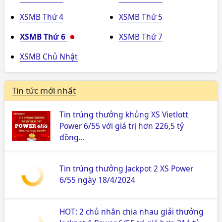
XSMB Thứ 4
XSMB Thứ 5
XSMB Thứ 6
XSMB Thứ 7
XSMB Chủ Nhật
Tin tức mới nhất
Tin trúng thưởng khủng XS Vietlott
Power 6/55 với giá trị hơn 226,5 tỷ
đồng…
Tin trúng thưởng Jackpot 2 XS Power
6/55 ngày 18/4/2024
HOT: 2 chủ nhân chia nhau giải thưởng