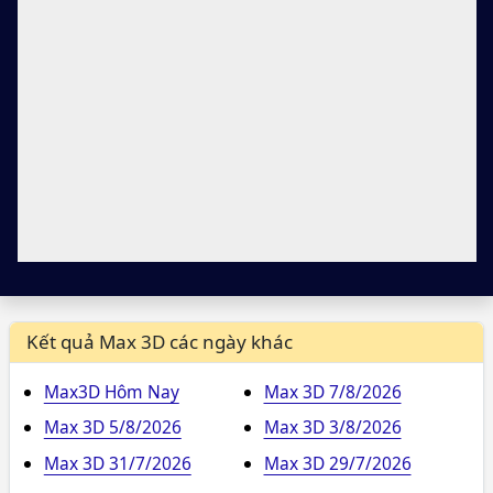
Kết quả Max 3D các ngày khác
Max3D Hôm Nay
Max 3D 7/8/2026
Max 3D 5/8/2026
Max 3D 3/8/2026
Max 3D 31/7/2026
Max 3D 29/7/2026