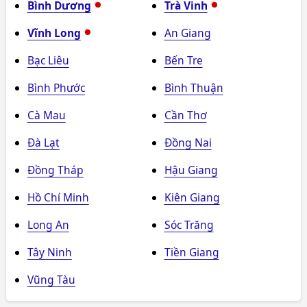
Bình Dương
Trà Vinh
Vĩnh Long
An Giang
Bạc Liêu
Bến Tre
Bình Phước
Bình Thuận
Cà Mau
Cần Thơ
Đà Lạt
Đồng Nai
Đồng Tháp
Hậu Giang
Hồ Chí Minh
Kiên Giang
Long An
Sóc Trăng
Tây Ninh
Tiền Giang
Vũng Tàu