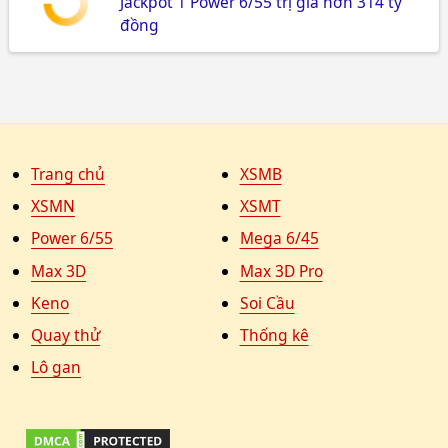
Jackpot 1 Power 6/55 trị giá hơn 314 tỷ
đồng
Trang chủ
XSMB
XSMN
XSMT
Power 6/55
Mega 6/45
Max 3D
Max 3D Pro
Keno
Soi Cầu
Quay thử
Thống kê
Lô gan