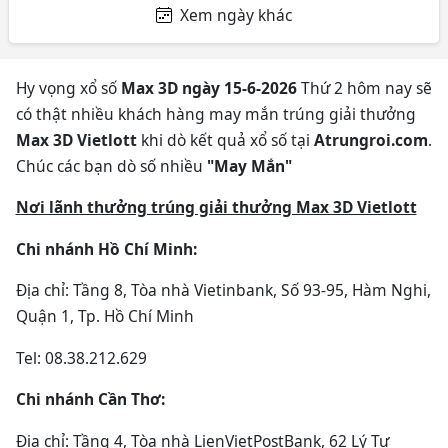
Xem ngày khác
Hy vọng xổ số
Max 3D ngày 15-6-2026
Thứ 2 hôm nay sẽ
có thật nhiều khách hàng may mắn trúng giải thưởng
Max 3D Vietlott
khi dò kết quả xổ số tại
Atrungroi.com
.
Chúc các bạn dò số nhiều
"May Mắn"
Nơi lãnh thưởng trúng giải thưởng Max 3D Vietlott
Chi nhánh Hồ Chí Minh:
Địa chỉ: Tầng 8, Tòa nhà Vietinbank, Số 93-95, Hàm Nghi,
Quận 1, Tp. Hồ Chí Minh
Tel: 08.38.212.629
Chi nhánh Cần Thơ:
Địa chỉ: Tầng 4, Tòa nhà LienVietPostBank, 62 Lý Tự