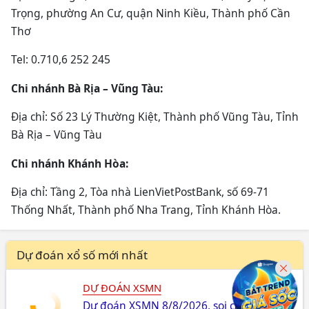
Trọng, phường An Cư, quận Ninh Kiều, Thành phố Cần
Thơ
Tel: 0.710,6 252 245
Chi nhánh Bà Rịa – Vũng Tàu:
Địa chỉ: Số 23 Lý Thường Kiệt, Thành phố Vũng Tàu, Tỉnh
Bà Rịa – Vũng Tàu
Chi nhánh Khánh Hòa:
Địa chỉ: Tầng 2, Tòa nhà LienVietPostBank, số 69-71
Thống Nhất, Thành phố Nha Trang, Tỉnh Khánh Hòa.
Dự đoán xổ số mới nhất
DỰ ĐOÁN XSMN
Dự đoán XSMN 8/8/2026, soi cầu Xổ Số