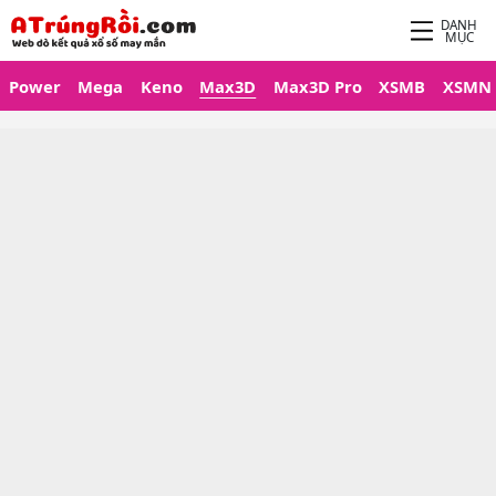
DANH
MỤC
Power
Mega
Keno
Max3D
Max3D Pro
XSMB
XSMN