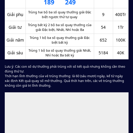
189
249
Trùng hai bộ ba số quay thưởng giải Đặc
Giải phụ
9
400Tr
biệt ngược thứ tự quay
Trùng bất kỳ 2 bộ ba số quay thưởng của
Giải tư
54
1Tr
giải Đặc biệt, Nhất, Nhì hoặc Ba
Trùng 1 bộ ba số quay thưởng giải Đặc
Giải năm
652
100K
biệt bất kỳ
Trùng 1 bộ ba số quay thưởng giải Nhất,
Giải sáu
5184
40K
Nhì hoặc Ba bất kỳ
Lưu ý: Các con số dự thưởng phải trùng với số kết quả nhưng không cần theo
đúng thứ tự.
Thời hạn lĩnh thưởng của vé trúng thưởng: là 60 (sáu mươi) ngày, kể từ ngày
xác định Kết quả quay số mở thưởng. Quá thời hạn trên, các vé trúng thưởng
không còn giá trị lĩnh thưởng.