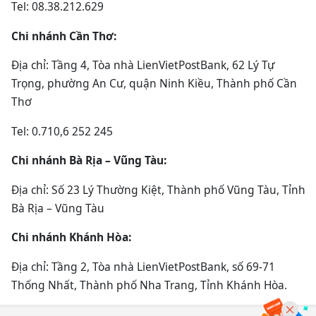
Tel: 08.38.212.629
Chi nhánh Cần Thơ:
Địa chỉ: Tầng 4, Tòa nhà LienVietPostBank, 62 Lý Tự
Trọng, phường An Cư, quận Ninh Kiều, Thành phố Cần
Thơ
Tel: 0.710,6 252 245
Chi nhánh Bà Rịa – Vũng Tàu:
Địa chỉ: Số 23 Lý Thường Kiệt, Thành phố Vũng Tàu, Tỉnh
Bà Rịa – Vũng Tàu
Chi nhánh Khánh Hòa:
Địa chỉ: Tầng 2, Tòa nhà LienVietPostBank, số 69-71
Thống Nhất, Thành phố Nha Trang, Tỉnh Khánh Hòa.