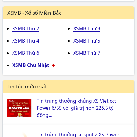
XSMB - Xổ số Miền Bắc
XSMB Thứ 2
XSMB Thứ 3
XSMB Thứ 4
XSMB Thứ 5
XSMB Thứ 6
XSMB Thứ 7
XSMB Chủ Nhật
Tin tức mới nhất
Tin trúng thưởng khủng XS Vietlott
Power 6/55 với giá trị hơn 226,5 tỷ
đồng…
Tin trúng thưởng Jackpot 2 XS Power