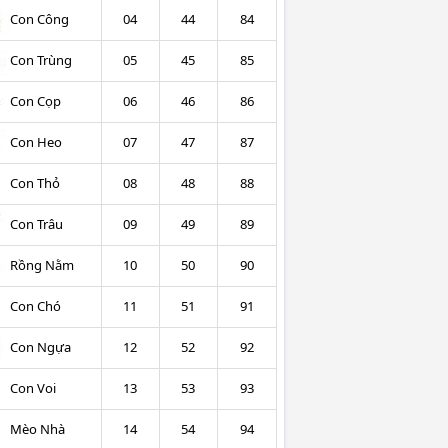
Con Công
04
44
84
Con Trùng
05
45
85
Con Cọp
06
46
86
Con Heo
07
47
87
Con Thỏ
08
48
88
Con Trâu
09
49
89
Rồng Nằm
10
50
90
Con Chó
11
51
91
Con Ngựa
12
52
92
Con Voi
13
53
93
Mèo Nhà
14
54
94