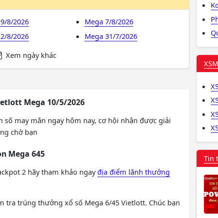
K
P
9/8/2026
Mega 7/8/2026
Q
2/8/2026
Mega 31/7/2026
Xem ngày khác
XSM
X
X
ietlott Mega 10/5/2026
X
 số may mắn ngay hôm nay, cơ hội nhận được giải
X
ng chờ bạn
ọn Mega 645
Tin 
jackpot 2 hãy tham khảo ngay
địa điểm lãnh thưởng
m tra trúng thưởng xổ số Mega 6/45 Vietlott. Chúc bạn