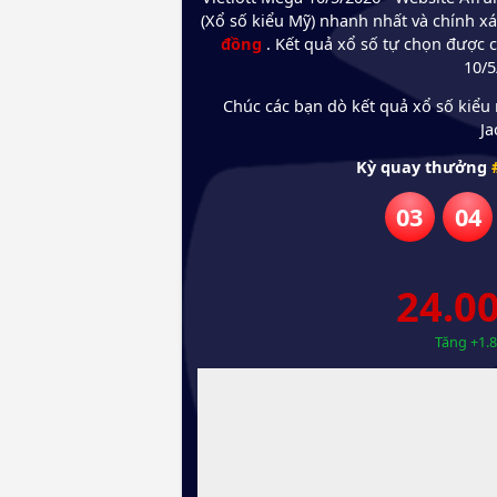
(Xổ số kiểu Mỹ) nhanh nhất và chính xác
đồng
. Kết quả xổ số tự chọn được c
10/5
Chúc các bạn dò kết quả xổ số kiể
Ja
Kỳ quay thưởng
03
04
24.0
Tăng +1.8