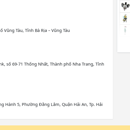
hố Vũng Tàu, Tỉnh Bà Rịa – Vũng Tàu
ank, số 69-71 Thống Nhất, Thành phố Nha Trang, Tỉnh
rung Hành 5, Phường Đằng Lâm, Quận Hải An, Tp. Hải