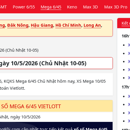
SMT
Power 6/55
Mega 6/45
Keno
Max 3D
Max 3D Pro
Kết
ng
,
Đắk Nông
,
Hậu Giang
,
Hồ Chí Minh
,
Long An
,
16h
26 (Chủ Nhật 10-05)
X
ày 10/5/2026 (Chủ Nhật 10-05)
X
X
26, KQXS Mega 6/45 Chủ Nhật hôm nay, XS Mega 10/05
17h
toán Vietlott.
 SỐ MEGA 6/45 VIETLOTT
Nhật, ngày 10/5/2026
úngRồi.com cập nhật trực tiếp kết quả
xổ số Mega 6/45
18h