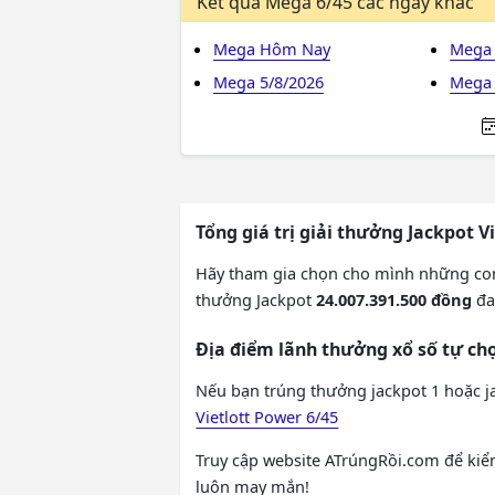
Kết quả Mega 6/45 các ngày khác
Mega Hôm Nay
Mega 
Mega 5/8/2026
Mega 
Tổng giá trị giải thưởng Jackpot V
Hãy tham gia chọn cho mình những con
thưởng Jackpot
24.007.391.500 đồng
đa
Địa điểm lãnh thưởng xổ số tự ch
Nếu bạn trúng thưởng jackpot 1 hoặc 
Vietlott Power 6/45
Truy cập website ATrúngRồi.com để kiể
luôn may mắn!