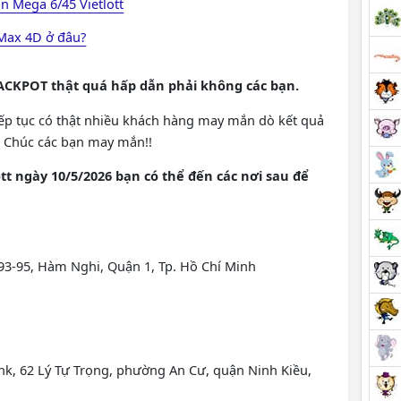
n Mega 6/45 Vietlott
 Max 4D ở đâu?
i JACKPOT thật quá hấp dẫn phải không các bạn.
iếp tục có thật nhiều khách hàng may mắn dò kết quả
. Chúc các bạn may mắn!!
t ngày 10/5/2026 bạn có thể đến các nơi sau để
ố 93-95, Hàm Nghi, Quận 1, Tp. Hồ Chí Minh
ank, 62 Lý Tự Trọng, phường An Cư, quận Ninh Kiều,