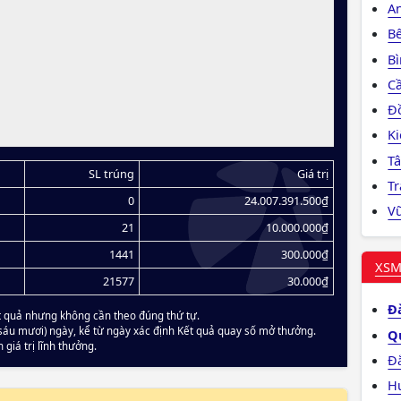
A
Bế
B
C
Đ
K
T
SL trúng
Giá trị
Tr
0
24.007.391.500₫
V
21
10.000.000₫
1441
300.000₫
XSM
21577
30.000₫
Đ
ết quả nhưng không cần theo đúng thứ tự.
(sáu mươi) ngày, kể từ ngày xác định Kết quả quay số mở thưởng.
Q
giá trị lĩnh thưởng.
Đ
H