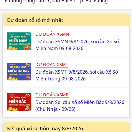
Phường Đằng Lâm, Quận Hải An, Tp. Hải Phòng.
Dự đoán xổ số mới nhất
DỰ ĐOÁN XSMN
Dự đoán XSMN 9/8/2026, soi cầu Xổ Số
Miền Nam 09-08-2026
DỰ ĐOÁN XSMT
Dự đoán XSMT 9/8/2026, soi cầu Xổ Số
Miền Trung 09-08-2026
DỰ ĐOÁN XSMB
Dự đoán Soi cầu Xổ số Miền Bắc 9/8/2026
(Chủ Nhật - 09/08)
Kết quả xổ số hôm nay 8/8/2026