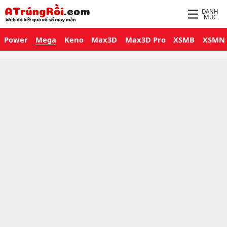
DANH
MỤC
Power
Mega
Keno
Max3D
Max3D Pro
XSMB
XSMN