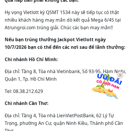
quá hấp dẫn phải không các bạn.
Hy vọng Vietlott kỳ QSMT 1534 này sẽ tiếp tục có thật
nhiều khách hàng may mắn dò kết quả Mega 6/45 tại
Atrungroi.com trúng giải. Chúc các bạn may mắn!!
Nếu bạn trúng thưởng Jackpot Vietlott ngày
10/7/2026 bạn có thể đến các nơi sau để lãnh thưởng:
Chi nhánh Hồ Chí Minh:
Địa chỉ: Tầng 8, Tòa nhà Vietinbank, Số 93-95, Hàm Nghi,
Quận 1, Tp. Hồ Chí Minh
Tel: 08.38.212.629
Chi nhánh Cần Thơ:
Địa chỉ: Tầng 4, Tòa nhà LienVietPostBank, 62 Lý Tự
Trọng, phường An Cư, quận Ninh Kiều, Thành phố Cần
Thơ