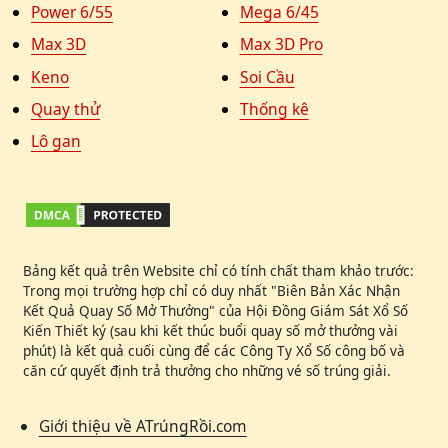
Power 6/55
Mega 6/45
Max 3D
Max 3D Pro
Keno
Soi Cầu
Quay thử
Thống kê
Lô gan
Bảng kết quả trên Website chỉ có tính chất tham khảo trước:
Trong mọi trường hợp chỉ có duy nhất "Biên Bản Xác Nhận
Kết Quả Quay Số Mở Thưởng" của Hội Đồng Giám Sát Xổ Số
Kiến Thiết ký (sau khi kết thúc buổi quay số mở thưởng vài
phút) là kết quả cuối cùng để các Công Ty Xổ Số công bố và
căn cứ quyết định trả thưởng cho những vé số trúng giải.
Giới thiệu về ATrúngRồi.com