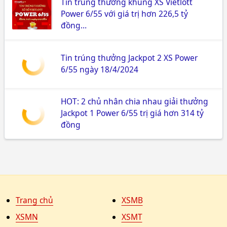
Tin trúng thưởng khủng XS Vietlott
Power 6/55 với giá trị hơn 226,5 tỷ
đồng…
Tin trúng thưởng Jackpot 2 XS Power
6/55 ngày 18/4/2024
HOT: 2 chủ nhân chia nhau giải thưởng
Jackpot 1 Power 6/55 trị giá hơn 314 tỷ
đồng
Trang chủ
XSMB
XSMN
XSMT