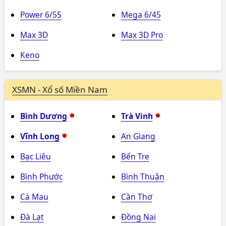
Power 6/55
Mega 6/45
Max 3D
Max 3D Pro
Keno
XSMN - Xổ số Miền Nam
Bình Dương
Trà Vinh
Vĩnh Long
An Giang
Bạc Liêu
Bến Tre
Bình Phước
Bình Thuận
Cà Mau
Cần Thơ
Đà Lạt
Đồng Nai