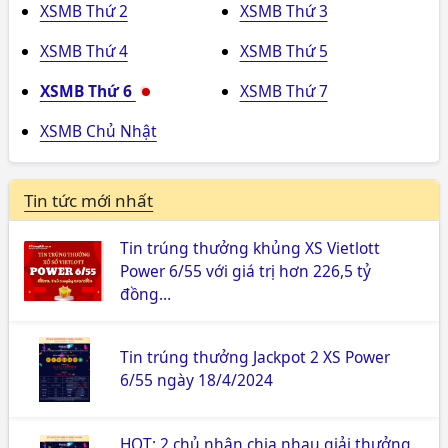
XSMB Thứ 2
XSMB Thứ 3
XSMB Thứ 4
XSMB Thứ 5
XSMB Thứ 6
XSMB Thứ 7
XSMB Chủ Nhật
Tin tức mới nhất
Tin trúng thưởng khủng XS Vietlott
Power 6/55 với giá trị hơn 226,5 tỷ
đồng…
Tin trúng thưởng Jackpot 2 XS Power
6/55 ngày 18/4/2024
HOT: 2 chủ nhân chia nhau giải thưởng