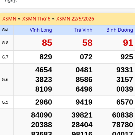
XSMN
»
XSMN Thứ 6
»
XSMN 22/5/2026
Vĩnh Long
Trà Vinh
Bình Dương
Giải
85
58
91
G.8
829
072
925
G.7
4654
0481
9331
3823
8586
3157
G.6
8109
6496
0039
2960
9419
6570
G.5
84090
39821
60838
20388
28404
78780
83683
98116
04017