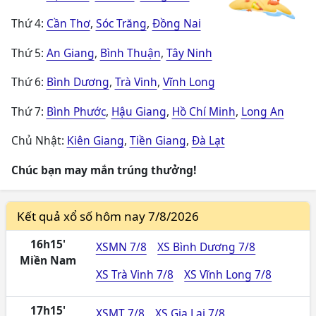
Thứ 4:
Cần Thơ
,
Sóc Trăng
,
Đồng Nai
Thứ 5:
An Giang
,
Bình Thuận
,
Tây Ninh
Thứ 6:
Bình Dương
,
Trà Vinh
,
Vĩnh Long
Thứ 7:
Bình Phước
,
Hậu Giang
,
Hồ Chí Minh
,
Long An
Chủ Nhật:
Kiên Giang
,
Tiền Giang
,
Đà Lạt
Chúc bạn may mắn trúng thưởng!
Kết quả xổ số hôm nay 7/8/2026
16h15'
XSMN 7/8
XS Bình Dương 7/8
Miền Nam
XS Trà Vinh 7/8
XS Vĩnh Long 7/8
17h15'
XSMT 7/8
XS Gia Lai 7/8