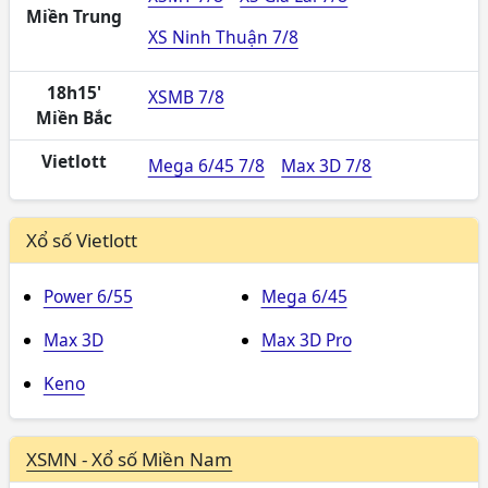
Miền Trung
XS Ninh Thuận 7/8
18h15'
XSMB 7/8
Miền Bắc
Vietlott
Mega 6/45 7/8
Max 3D 7/8
Xổ số Vietlott
Power 6/55
Mega 6/45
Max 3D
Max 3D Pro
Keno
XSMN - Xổ số Miền Nam