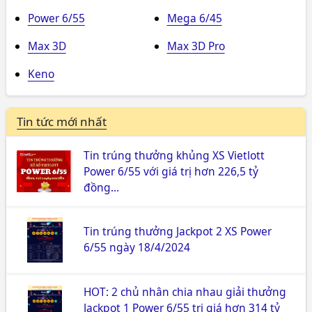
Power 6/55
Mega 6/45
Max 3D
Max 3D Pro
Keno
Tin tức mới nhất
Tin trúng thưởng khủng XS Vietlott
Power 6/55 với giá trị hơn 226,5 tỷ
đồng…
Tin trúng thưởng Jackpot 2 XS Power
6/55 ngày 18/4/2024
HOT: 2 chủ nhân chia nhau giải thưởng
Jackpot 1 Power 6/55 trị giá hơn 314 tỷ