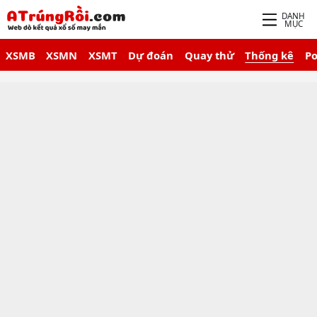
DANH
MỤC
XSMB
XSMN
XSMT
Dự đoán
Quay thử
Thống kê
P