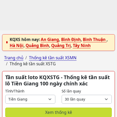
KQXS hôm nay:
An Giang
,
Bình Định
,
Bình Thuận
,
Hà Nội
,
Quảng Bình
,
Quảng Trị
,
Tây Ninh
Trang chủ
Thống kê tần suất XSMN
Thống kê tần suất XSTG
Tần suất loto KQXSTG - Thống kê tần suất
lô Tiền Giang 100 ngày chính xác
Tỉnh/Thành
Số lần quay
Xem thống kê