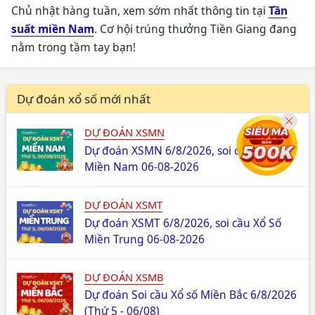
Chủ nhật hàng tuần, xem sớm nhất thông tin tại
Tần
suất miền Nam
. Cơ hội trúng thưởng Tiền Giang đang
nằm trong tầm tay bạn!
Dự đoán xổ số mới nhất
DỰ ĐOÁN XSMN
Dự đoán XSMN 6/8/2026, soi cầu Xổ Số
Miền Nam 06-08-2026
DỰ ĐOÁN XSMT
Dự đoán XSMT 6/8/2026, soi cầu Xổ Số
Miền Trung 06-08-2026
DỰ ĐOÁN XSMB
Dự đoán Soi cầu Xổ số Miền Bắc 6/8/2026
(Thứ 5 - 06/08)