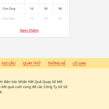
Con Ong
16
56
96
Con Hạc
17
57
97
Mèo Rừng
18
58
98
Xem thêm
Con Bướm
19
59
99
Con Rết
19
60
Cô Gái
21
61
SOI CẦU
QUAY THỬ
THỐNG KÊ
LÔ GAN
Bồ Câu
22
62
Con Khỉ
23
63
Biên Bản Xác Nhận Kết Quả Quay Số Mở
à kết quả cuối cùng để các Công Ty Xổ Số
Con Ếch
24
64
i.
Con Ó
25
65
Rồng Bay
26
66