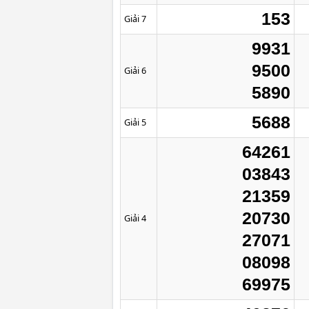
153
Giải 7
9931
9500
Giải 6
5890
5688
Giải 5
64261
03843
21359
20730
Giải 4
27071
08098
69975