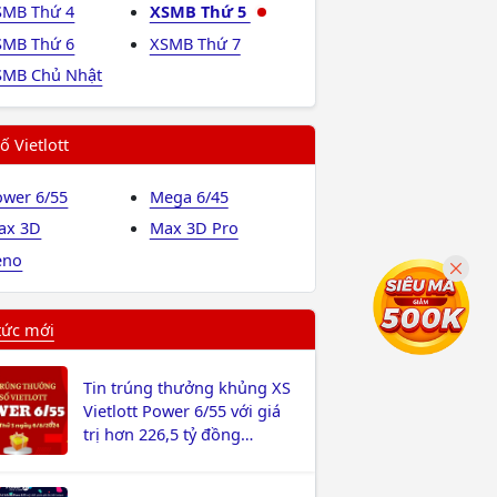
SMB Thứ 4
XSMB Thứ 5
SMB Thứ 6
XSMB Thứ 7
SMB Chủ Nhật
ố Vietlott
ower 6/55
Mega 6/45
ax 3D
Max 3D Pro
eno
tức mới
Tin trúng thưởng khủng XS
Vietlott Power 6/55 với giá
trị hơn 226,5 tỷ đồng…