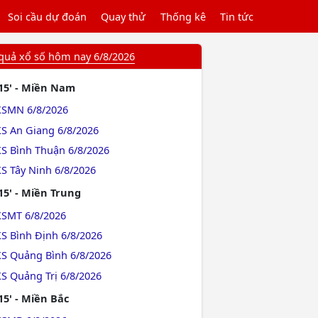
Soi cầu dự đoán
Quay thử
Thống kê
Tin tức
 quả xổ số hôm nay 6/8/2026
15' - Miền Nam
XSMN 6/8/2026
S An Giang 6/8/2026
S Bình Thuận 6/8/2026
S Tây Ninh 6/8/2026
15' - Miền Trung
XSMT 6/8/2026
S Bình Định 6/8/2026
XS Quảng Bình 6/8/2026
S Quảng Trị 6/8/2026
15' - Miền Bắc