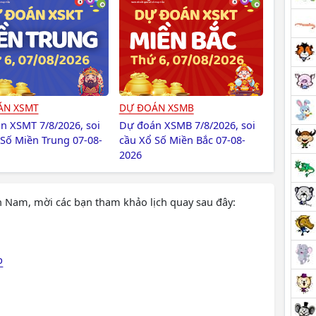
ÁN XSMT
DỰ ĐOÁN XSMB
n XSMT 7/8/2026, soi
Dự đoán XSMB 7/8/2026, soi
 Số Miền Trung 07-08-
cầu Xổ Số Miền Bắc 07-08-
2026
 Nam, mời các bạn tham khảo lịch quay sau đây:
p