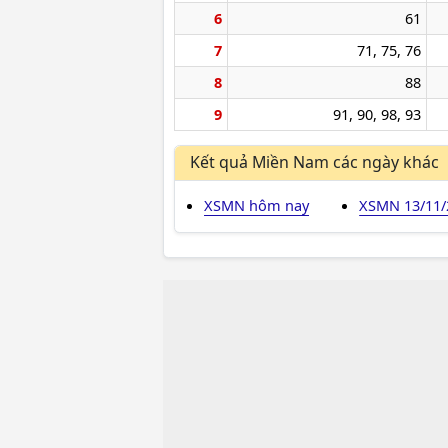
6
61
7
71, 75, 76
8
88
9
91, 90, 98, 93
Kết quả Miền Nam các ngày khác
XSMN hôm nay
XSMN 13/11/