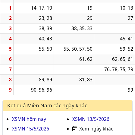
1
14, 17, 10
19
10, 13
2
23, 28
29
27
3
38, 39
38, 35, 33
4
40, 43
45, 41
5
55, 50
55, 50, 57, 50
59, 52
6
61, 62
62, 65, 61
7
76, 78, 75, 79
8
89, 89
81, 83
9
90, 96, 96
99
Kết quả Miền Nam các ngày khác
XSMN hôm nay
XSMN 13/5/2026
XSMN 15/5/2026
Xem ngày khác