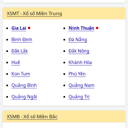
XSMT - Xổ số Miền Trung
Gia Lai
Ninh Thuận
Bình Định
Đà Nẵng
Đắk Lắk
Đắk Nông
Huế
Khánh Hòa
Kon Tum
Phú Yên
Quảng Bình
Quảng Nam
Quảng Ngãi
Quảng Trị
XSMB - Xổ số Miền Bắc