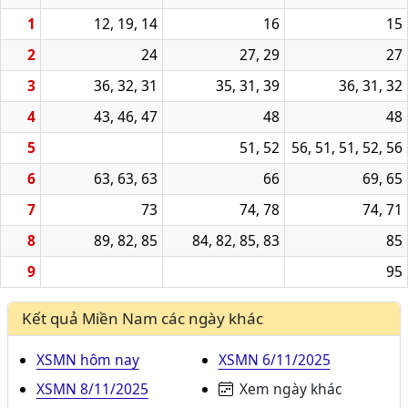
1
12, 19, 14
16
15
2
24
27, 29
27
3
36, 32, 31
35, 31, 39
36, 31, 32
4
43, 46, 47
48
48
5
51, 52
56, 51, 51, 52, 56
6
63, 63, 63
66
69, 65
7
73
74, 78
74, 71
8
89, 82, 85
84, 82, 85, 83
85
9
95
Kết quả Miền Nam các ngày khác
XSMN hôm nay
XSMN 6/11/2025
XSMN 8/11/2025
Xem ngày khác