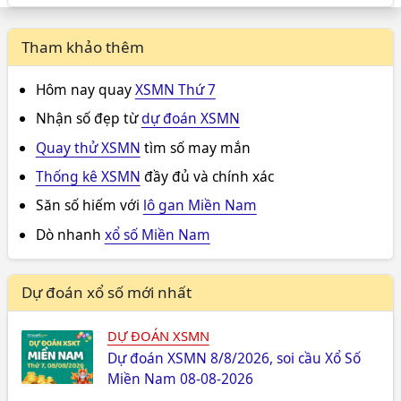
Tham khảo thêm
Hôm nay quay
XSMN Thứ 7
Nhận số đẹp từ
dự đoán XSMN
Quay thử XSMN
tìm số may mắn
Thống kê XSMN
đầy đủ và chính xác
Săn số hiếm với
lô gan Miền Nam
Dò nhanh
xổ số Miền Nam
Dự đoán xổ số mới nhất
DỰ ĐOÁN XSMN
Dự đoán XSMN 8/8/2026, soi cầu Xổ Số
Miền Nam 08-08-2026