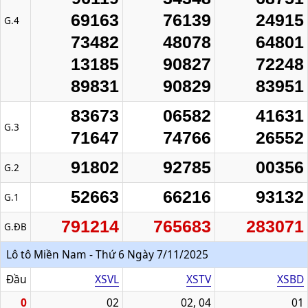
69163
76139
24915
G.4
73482
48078
64801
13185
90827
72248
89831
90829
83951
83673
06582
41631
G.3
71647
74766
26552
91802
92785
00356
G.2
52663
66216
93132
G.1
791214
765683
283071
G.ĐB
Lô tô Miền Nam - Thứ 6 Ngày 7/11/2025
Đầu
XSVL
XSTV
XSBD
0
02
02, 04
01