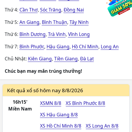
Thứ 4:
Cần Thơ
,
Sóc Trăng
,
Đồng Nai
Thứ 5:
An Giang
,
Bình Thuận
,
Tây Ninh
Thứ 6:
Bình Dương
,
Trà Vinh
,
Vĩnh Long
Thứ 7:
Bình Phước
,
Hậu Giang
,
Hồ Chí Minh
,
Long An
Chủ Nhật:
Kiên Giang
,
Tiền Giang
,
Đà Lạt
Chúc bạn may mắn trúng thưởng!
Kết quả xổ số hôm nay 8/8/2026
16h15'
XSMN 8/8
XS Bình Phước 8/8
Miền Nam
XS Hậu Giang 8/8
XS Hồ Chí Minh 8/8
XS Long An 8/8