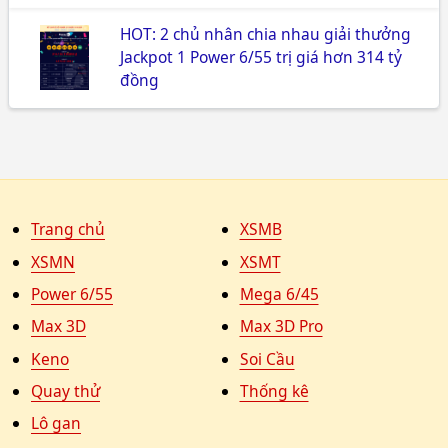
HOT: 2 chủ nhân chia nhau giải thưởng
Jackpot 1 Power 6/55 trị giá hơn 314 tỷ
đồng
Trang chủ
XSMB
XSMN
XSMT
Power 6/55
Mega 6/45
Max 3D
Max 3D Pro
Keno
Soi Cầu
Quay thử
Thống kê
Lô gan