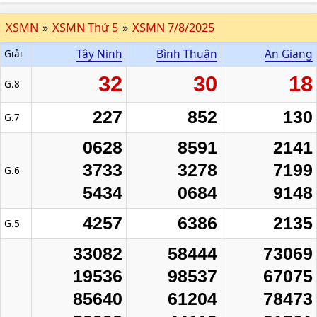
XSMN
»
XSMN Thứ 5
»
XSMN 7/8/2025
Tây Ninh
Bình Thuận
An Giang
Giải
32
30
18
G.8
227
852
130
G.7
0628
8591
2141
3733
3278
7199
G.6
5434
0684
9148
4257
6386
2135
G.5
33082
58444
73069
19536
98537
67075
85640
61204
78473