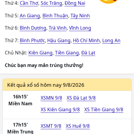
Thứ 4:
Cần Thơ
,
Sóc Trăng
,
Đồng Nai
Thứ 5:
An Giang
,
Bình Thuận
,
Tây Ninh
Thứ 6:
Bình Dương
,
Trà Vinh
,
Vĩnh Long
Thứ 7:
Bình Phước
,
Hậu Giang
,
Hồ Chí Minh
,
Long An
Chủ Nhật:
Kiên Giang
,
Tiền Giang
,
Đà Lạt
Chúc bạn may mắn trúng thưởng!
Kết quả xổ số hôm nay 9/8/2026
16h15'
XSMN 9/8
XS Đà Lạt 9/8
Miền Nam
XS Kiên Giang 9/8
XS Tiền Giang 9/8
17h15'
XSMT 9/8
XS Huế 9/8
Miền Trung