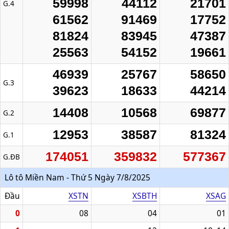
59998
44112
21701
G.4
61562
91469
17752
81824
83945
47387
25563
54152
19661
46939
25767
58650
G.3
39623
18633
44214
14408
10568
69877
G.2
12953
38587
81324
G.1
174051
359832
577367
G.ĐB
Lô tô Miền Nam - Thứ 5 Ngày 7/8/2025
Đầu
XSTN
XSBTH
XSAG
0
08
04
01