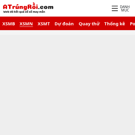
DANH
MỤC
XSMB
XSMN
XSMT
Dự đoán
Quay thử
Thống kê
P