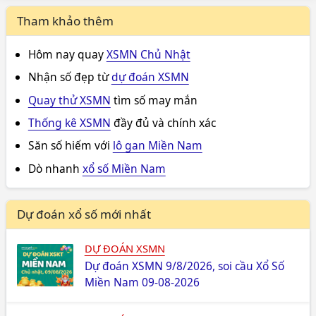
Tham khảo thêm
Hôm nay quay
XSMN Chủ Nhật
Nhận số đẹp từ
dự đoán XSMN
Quay thử XSMN
tìm số may mắn
Thống kê XSMN
đầy đủ và chính xác
Săn số hiếm với
lô gan Miền Nam
Dò nhanh
xổ số Miền Nam
Dự đoán xổ số mới nhất
DỰ ĐOÁN XSMN
Dự đoán XSMN 9/8/2026, soi cầu Xổ Số
Miền Nam 09-08-2026