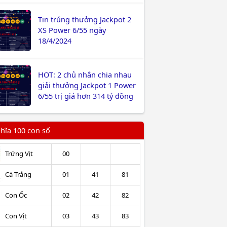
Tin trúng thưởng Jackpot 2
XS Power 6/55 ngày
18/4/2024
HOT: 2 chủ nhân chia nhau
giải thưởng Jackpot 1 Power
6/55 trị giá hơn 314 tỷ đồng
hĩa 100 con số
Trứng Vịt
00
Cá Trắng
01
41
81
Con Ốc
02
42
82
Con Vịt
03
43
83