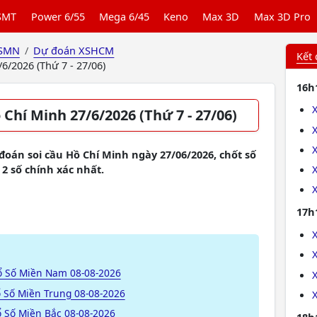
SMT
Power 6/55
Mega 6/45
Keno
Max 3D
Max 3D Pro
XSMN
Dự đoán XSHCM
Kết
6/2026 (Thứ 7 - 27/06)
16h
Chí Minh 27/6/2026 (Thứ 7 - 27/06)
X
đoán soi cầu Hồ Chí Minh ngày 27/06/2026, chốt số
ô 2 số chính xác nhất.
X
X
17h
ổ Số Miền Nam 08-08-2026
 Số Miền Trung 08-08-2026
 Số Miền Bắc 08-08-2026
18h