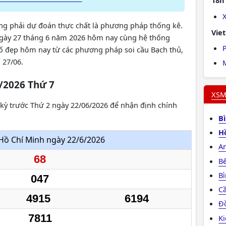
g phải dự đoán thực chất là phương pháp thống kê.
Viet
ngày 27 tháng 6 năm 2026 hôm nay cùng hệ thống
P
số đẹp hôm nay từ các phương pháp soi cầu Bạch thủ,
 27/06.
/2026 Thứ 7
XSM
kỳ trước Thứ 2 ngày 22/06/2026 để nhận định chính
B
H
Hồ Chí Minh ngày 22/6/2026
A
68
Bế
B
047
C
4915
6194
Đ
7811
K