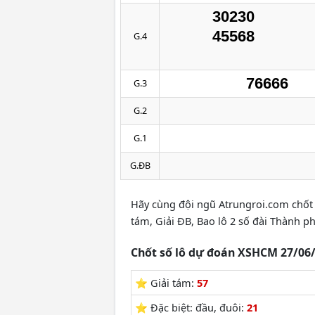
30230
45568
G.4
76666
G.3
G.2
G.1
G.ĐB
Hãy cùng đội ngũ Atrungroi.com chốt
tám, Giải ĐB, Bao lô 2 số đài Thành p
Chốt số lô dự đoán XSHCM 27/06
⭐️ Giải tám:
57
⭐️ Đặc biệt: đầu, đuôi:
21