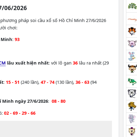
27/06/2026
 phương pháp soi cầu xổ số Hồ Chí Minh 27/6/2026
ời chơi:
í Minh
:
93
HCM
lâu xuất hiện nhất
: với lô gan
36
lâu ra nhất (29
ất
:
15 - 51
(240 lần),
47 - 74
(130 lần),
36 - 63
(94
hí Minh ngày 27/6/2026
:
08 - 80
6:
02 - 69 - 29 - 66