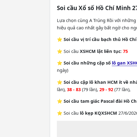
Soi cầu Xổ số Hồ Chí Minh 
Lựa chọn cùng A Trúng Rồi với những
hiệu quả cao nhất gây bất ngờ cho ngư
⭐️ Soi cầu vị trí cầu bạch thủ Hồ Ch
⭐️ Soi cầu
XSHCM lật liên tục
:
75
⭐️ Soi cầu những cặp số
lô gan XS
ngày)
⭐️ Soi cầu cặp lô khan HCM ít về nh
lần),
38 - 83
(79 lần),
29 - 92
(77 lần),
⭐️ Soi cầu tam giác Pascal đài Hồ C
⭐️ Soi cầu
lô kẹp KQXSHCM
27/6/202