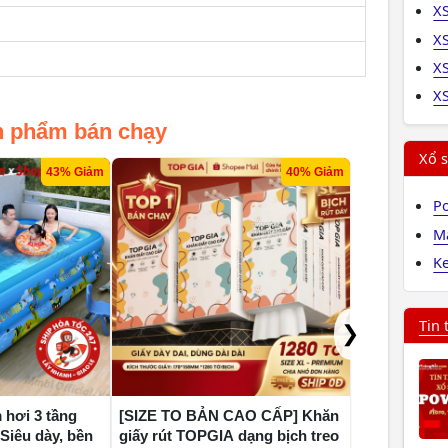
X
X
X
X
n phẩm bán chạy
Xổ s
43% Giảm
40% Giảm
P
M
K
Tin 
❯
 hơi 3 tầng
[SIZE TO BẢN CAO CẤP] Khăn
 Siêu dày, bền
giấy rút TOPGIA dạng bịch treo