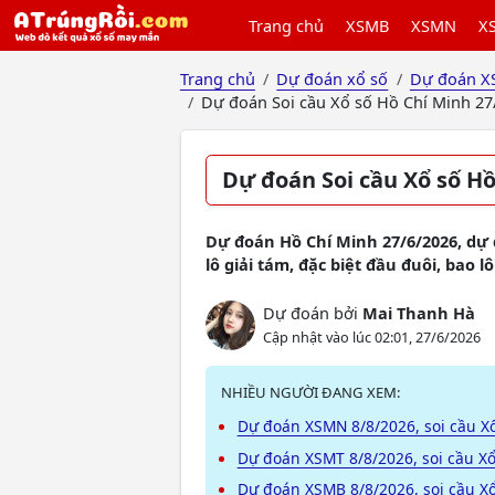
Trang chủ
XSMB
XSMN
X
Trang chủ
Dự đoán xổ số
Dự đoán 
Dự đoán Soi cầu Xổ số Hồ Chí Minh 27/
Dự đoán Soi cầu Xổ số Hồ 
Dự đoán Hồ Chí Minh 27/6/2026, dự 
lô giải tám, đặc biệt đầu đuôi, bao l
Dự đoán bởi
Mai Thanh Hà
Cập nhật vào lúc 02:01, 27/6/2026
NHIỀU NGƯỜI ĐANG XEM:
Dự đoán XSMN 8/8/2026, soi cầu X
Dự đoán XSMT 8/8/2026, soi cầu Xổ
Dự đoán XSMB 8/8/2026, soi cầu Xổ