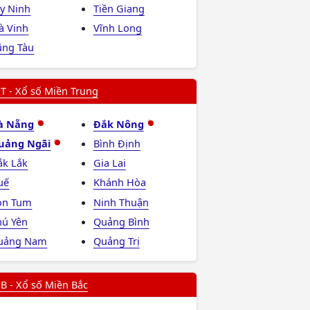
ây Ninh
Tiền Giang
à Vinh
Vĩnh Long
ũng Tàu
T - Xổ số Miền Trung
à Nẵng
Đắk Nông
uảng Ngãi
Bình Định
ắk Lắk
Gia Lai
uế
Khánh Hòa
on Tum
Ninh Thuận
hú Yên
Quảng Bình
uảng Nam
Quảng Trị
B - Xổ số Miền Bắc