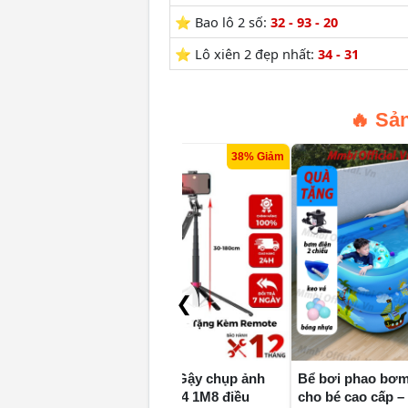
⭐️ Bao lô 2 số:
32 - 93 - 20
⭐️ Lô xiên 2 đẹp nhất:
34 - 31
🔥 Sả
16% Giảm
38% Giảm
❮
oa tiết
(Tặng Remote) Gậy chụp ảnh
Bể bơi phao bơm
Selfie 4 chân A14 1M8 điều
cho bé cao cấp –