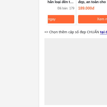
s/11/12/13/14/15/16/pro/max/plus/promax
khiển từ xa có phân loại đèn trợ
đẹp, an toàn cho 
sáng Tripod chụp ảnh SPO1
lâu, rộng rãi
155.000đ
189.000đ
bán: 100000
Đã bán: 179
Xem ngay
Xem n
=> Chọn thêm cặp số đẹp CHUẨN
tại 