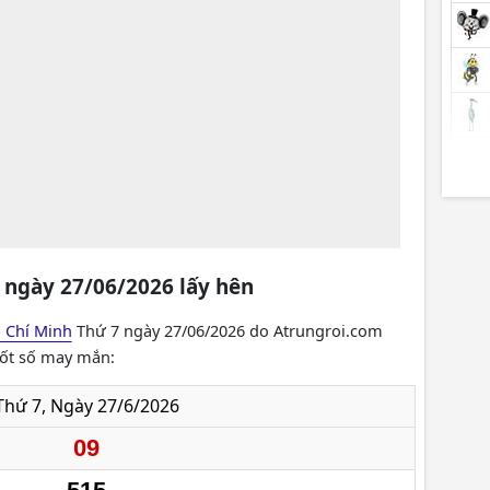
 ngày 27/06/2026 lấy hên
 Chí Minh
Thứ 7 ngày 27/06/2026 do Atrungroi.com
hốt số may mắn:
Thứ 7, Ngày 27/6/2026
09