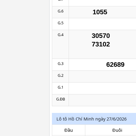
G.6
1055
G.5
G.4
30570
73102
G.3
62689
G.2
G.1
G.ĐB
Lô tô Hồ Chí Minh ngày 27/6/2026
Đầu
Đuôi