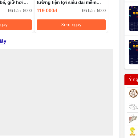
bé, giữ hơi
tường tiện lợi siêu dai mềm
mịn
119.000đ
Đã bán: 8000
Đã bán: 5000
gay
Xem ngay
đây
Ý ng