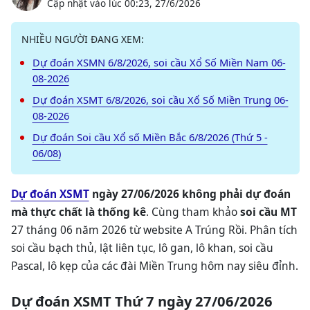
Cập nhật vào lúc 00:23, 27/6/2026
NHIỀU NGƯỜI ĐANG XEM:
Dự đoán XSMN 6/8/2026, soi cầu Xổ Số Miền Nam 06-
08-2026
Dự đoán XSMT 6/8/2026, soi cầu Xổ Số Miền Trung 06-
08-2026
Dự đoán Soi cầu Xổ số Miền Bắc 6/8/2026 (Thứ 5 -
06/08)
Dự đoán XSMT
ngày 27/06/2026 không phải dự đoán
mà thực chất là thống kê
. Cùng tham khảo
soi cầu MT
27 tháng 06 năm 2026 từ website A Trúng Rồi. Phân tích
soi cầu bạch thủ, lật liên tục, lô gan, lô khan, soi cầu
Pascal, lô kẹp của các đài Miền Trung hôm nay siêu đỉnh.
Dự đoán XSMT Thứ 7 ngày 27/06/2026