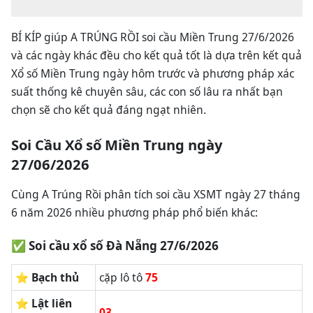
BÍ KÍP giúp A TRÚNG RỒI soi cầu Miền Trung 27/6/2026
và các ngày khác đều cho kết quả tốt là dựa trên kết quả
Xổ số Miền Trung ngày hôm trước và phương pháp xác
suất thống kê chuyên sâu, các con số lâu ra nhất bạn
chọn sẽ cho kết quả đáng ngạt nhiên.
Soi Cầu Xổ số Miền Trung ngày
27/06/2026
Cùng A Trúng Rồi phân tích soi cầu XSMT ngày 27 tháng
6 năm 2026 nhiều phương pháp phổ biến khác:
✅ Soi cầu xổ số Đà Nẵng 27/6/2026
⭐️ Bạch thủ
cặp lô tô
75
⭐️ Lật liên
03