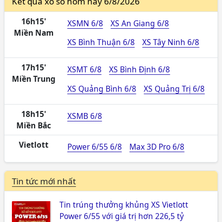
Kết quả xổ số hôm nay 6/8/2026
16h15'
XSMN 6/8
XS An Giang 6/8
Miền Nam
XS Bình Thuận 6/8
XS Tây Ninh 6/8
17h15'
XSMT 6/8
XS Bình Định 6/8
Miền Trung
XS Quảng Bình 6/8
XS Quảng Trị 6/8
18h15'
XSMB 6/8
Miền Bắc
Vietlott
Power 6/55 6/8
Max 3D Pro 6/8
Tin tức mới nhất
Tin trúng thưởng khủng XS Vietlott
Power 6/55 với giá trị hơn 226,5 tỷ