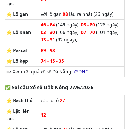
tục
⭐️ Lô gan
với lô gan
98
lâu ra nhất (26 ngày)
46 - 64
(149 ngày),
08 - 80
(128 ngày),
⭐️ Lô khan
03 - 30
(106 ngày),
07 - 70
(101 ngày),
13 - 31
(92 ngày),
⭐️ Pascal
89 - 98
⭐️ Lô kẹp
74 - 15 - 35
=> Xem kết quả xổ số Đà Nẵng:
XSDNG
✅ Soi cầu xổ số Đắk Nông 27/6/2026
⭐️ Bạch thủ
cặp lô tô
27
⭐️ Lật liên
12
tục