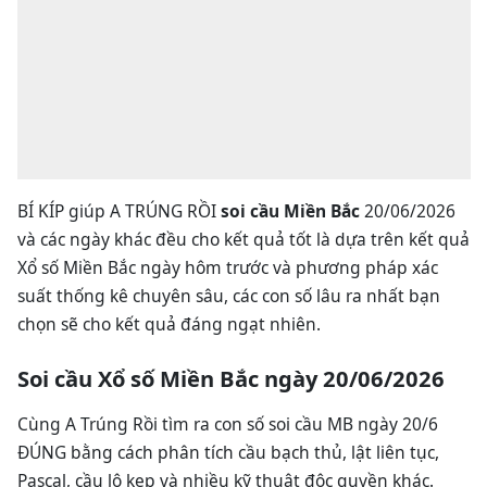
BÍ KÍP giúp A TRÚNG RỒI
soi cầu Miền Bắc
20/06/2026
và các ngày khác đều cho kết quả tốt là dựa trên kết quả
Xổ số Miền Bắc ngày hôm trước và phương pháp xác
suất thống kê chuyên sâu, các con số lâu ra nhất bạn
chọn sẽ cho kết quả đáng ngạt nhiên.
Soi cầu Xổ số Miền Bắc ngày 20/06/2026
Cùng A Trúng Rồi tìm ra con số soi cầu MB ngày 20/6
ĐÚNG bằng cách phân tích cầu bạch thủ, lật liên tục,
Pascal, cầu lô kẹp và nhiều kỹ thuật độc quyền khác.