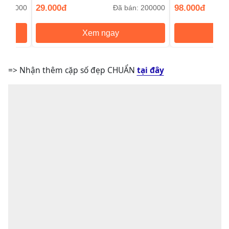
dành cho mẹ và bé
29.000đ
98.000đ
án: 5000
Đã bán: 200000
Xem ngay
X
=> Nhận thêm cặp số đẹp CHUẨN
tại đây