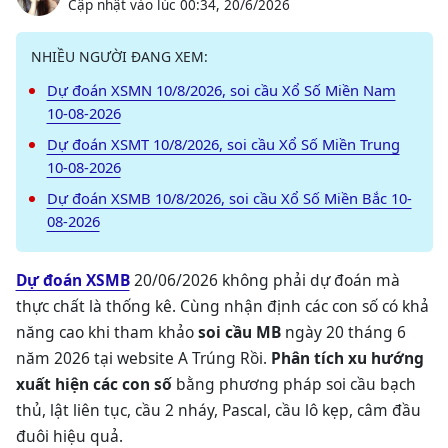
Cập nhật vào lúc 00:34, 20/6/2026
NHIỀU NGƯỜI ĐANG XEM:
Dự đoán XSMN 10/8/2026, soi cầu Xổ Số Miền Nam
10-08-2026
Dự đoán XSMT 10/8/2026, soi cầu Xổ Số Miền Trung
10-08-2026
Dự đoán XSMB 10/8/2026, soi cầu Xổ Số Miền Bắc 10-
08-2026
Dự đoán XSMB
20/06/2026 không phải dự đoán mà
thực chất là thống kê. Cùng nhận định các con số có khả
năng cao khi tham khảo
soi cầu MB
ngày 20 tháng 6
năm 2026 tại website A Trúng Rồi.
Phân tích xu hướng
xuất hiện các con số
bằng phương pháp soi cầu bạch
thủ, lật liên tục, cầu 2 nháy, Pascal, cầu lô kẹp, câm đầu
đuôi hiệu quả.