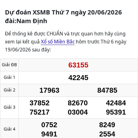
Dự đoán XSMB Thứ 7 ngày 20/06/2026
đài:Nam Định
Để thống kê được CHUẨN và trực quan hơn hãy cùng
xem lại kết quả
Xổ số Miền Bắc
hôm trước Thứ 6 ngày
19/06/2026 sau đây:
63155
Giải ĐB
42245
Giải 1
17963
84785
Giải 2
37852
82670
42484
Giải 3
75217
03004
95391
0752
8249
Giải 4
9491
2554