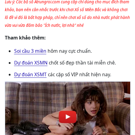
Lưu ý: Các bộ số Atrungroi.com cung cấp chỉ dùng cho mục đích tham
khảo, bạn nên cân nhắc trước khi chơi Xổ số Miền Bắc và không chơi
lô đề vì đó là bất hợp pháp, chỉ nên chơi xổ số do nhà nước phát hành
vừa vui vừa đảm bảo "Ích nước, lợi nhà" nhé
Tham khảo thêm:
Soi cầu 3 miền
hôm nay cực chuẩn.
Dự đoán XSMN
chốt số đẹp thần tài miễn chê.
Dự đoán XSMT
các cặp số VIP nhất hiện nay.