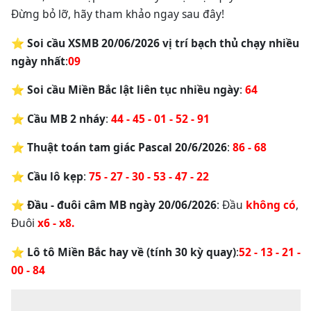
Đừng bỏ lỡ, hãy tham khảo ngay sau đây!
⭐️ Soi cầu XSMB 20/06/2026 vị trí bạch thủ chạy nhiều
ngày nhất
:
09
⭐️ Soi cầu Miền Bắc lật liên tục nhiều ngày
:
64
⭐️ Cầu MB 2 nháy
:
44 - 45 - 01 - 52 - 91
⭐️ Thuật toán tam giác Pascal 20/6/2026
:
86 - 68
⭐️ Cầu lô kẹp
:
75 - 27 - 30 - 53 - 47 - 22
⭐️ Đầu - đuôi câm MB ngày 20/06/2026
: Đầu
không có
,
Đuôi
x6 - x8.
⭐️ Lô tô Miền Bắc hay về (tính 30 kỳ quay)
:
52 - 13 - 21 -
00 - 84