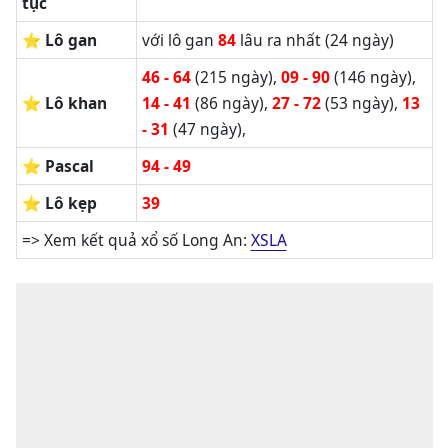
tục
⭐️ Lô gan
với lô gan
84
lâu ra nhất (24 ngày)
46 - 64
(215 ngày),
09 - 90
(146 ngày),
⭐️ Lô khan
14 - 41
(86 ngày),
27 - 72
(53 ngày),
13
- 31
(47 ngày),
⭐️ Pascal
94 - 49
⭐️ Lô kẹp
39
=> Xem kết quả xổ số Long An:
XSLA