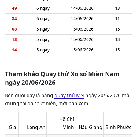
49
6 ngày
14/06/2026
13
84
6 ngày
14/06/2026
11
68
5 ngày
15/06/2026
15
13
5 ngày
15/06/2026
13
14
5 ngày
15/06/2026
15
Tham khảo Quay thử Xổ số Miền Nam
ngày 20/06/2026
Bên dưới đây là bảng
quay thử MN
ngày 20/6/2026 mà
chúng tôi đã thực hiện, mời bạn xem:
Hồ Chí
Giải
Long An
Minh
Hậu Giang
Bình Phước