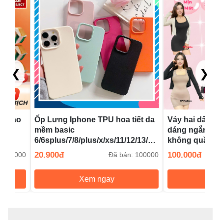
❮
❯
t cao
Ốp Lưng Iphone TPU hoa tiết da
Váy hai dây b
,
mềm basic
dáng ngắn bo
ns
6/6splus/7/8/plus/x/xs/11/12/13/14/15/16/pro/max/
không quần, 
-Awifi Case A3-7
đen nâu sáng d
20.900đ
100.000đ
: 200000
Đã bán: 100000
HP37
Xem ngay
X