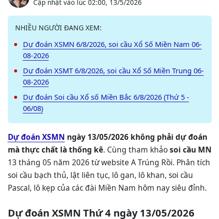
Cập nhật vào lúc 02:00, 13/5/2026
NHIỀU NGƯỜI ĐANG XEM:
Dự đoán XSMN 6/8/2026, soi cầu Xổ Số Miền Nam 06-
08-2026
Dự đoán XSMT 6/8/2026, soi cầu Xổ Số Miền Trung 06-
08-2026
Dự đoán Soi cầu Xổ số Miền Bắc 6/8/2026 (Thứ 5 -
06/08)
Dự đoán XSMN
ngày 13/05/2026 không phải dự đoán
mà thực chất là thống kê
. Cùng tham khảo
soi cầu MN
13 tháng 05 năm 2026 từ website A Trúng Rồi. Phân tích
soi cầu bạch thủ, lật liên tục, lô gan, lô khan, soi cầu
Pascal, lô kẹp của các đài Miền Nam hôm nay siêu đỉnh.
Dự đoán XSMN Thứ 4 ngày 13/05/2026