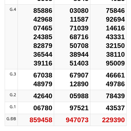
G.4
85886
03080
75846
42968
11587
92694
07465
71039
14616
24385
68716
43331
82879
50708
32150
36544
38944
38110
39116
51403
95009
G.3
67038
67907
46661
48979
12890
49786
G.2
42640
05988
78439
G.1
06780
97521
43537
G.ĐB
859458
947073
229390