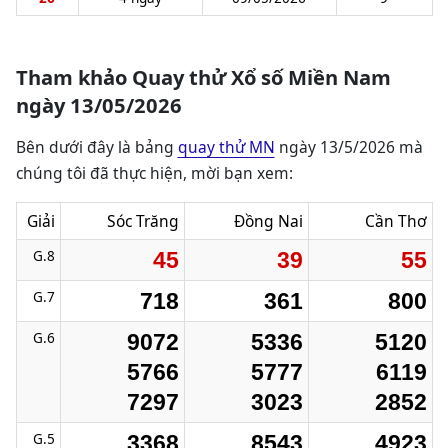
Tham khảo Quay thử Xổ số Miền Nam
ngày 13/05/2026
Bên dưới đây là bảng
quay thử MN
ngày 13/5/2026 mà
chúng tôi đã thực hiện, mời bạn xem:
Giải
Sóc Trăng
Đồng Nai
Cần Thơ
G.8
45
39
55
G.7
718
361
800
G.6
9072
5336
5120
5766
5777
6119
7297
3023
2852
G.5
3368
8543
4923