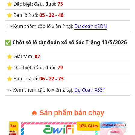
⭐️ Đặc biệt: đầu, đuôi:
75
⭐️ Bao lô 2 số:
05 - 32 - 48
=> Xem thêm cặp lô xiên 2 tạị:
Dự đoán XSDN
✅ Chốt số lô dự đoán xổ số Sóc Trăng 13/5/2026
⭐️ Giải tám:
82
⭐️ Đặc biệt: đầu, đuôi:
79
⭐️ Bao lô 2 số:
06 - 22 - 73
=> Xem thêm cặp lô xiên 2 tạị:
Dự đoán XSST
🔥 Sản phẩm bán chạy
4% Giảm
16% Giảm