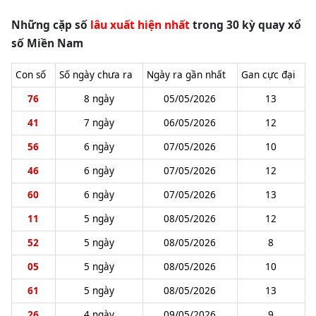
Những cặp số
lâu xuất hiện nhất
trong 30 kỳ quay xổ
số Miền Nam
Con số
Số ngày chưa ra
Ngày ra gần nhất
Gan cực đại
76
8 ngày
05/05/2026
13
41
7 ngày
06/05/2026
12
56
6 ngày
07/05/2026
10
46
6 ngày
07/05/2026
12
60
6 ngày
07/05/2026
13
11
5 ngày
08/05/2026
12
52
5 ngày
08/05/2026
8
05
5 ngày
08/05/2026
10
61
5 ngày
08/05/2026
13
26
4 ngày
09/05/2026
9