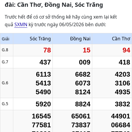
đài: Cần Thơ, Đồng Nai, Sóc Trăng
Trước hết để có cơ sở thống kê hãy cùng xem lại kết
quả
SXMN
kỳ trước ngày 06/05/2026 bên dưới:
Sóc Trăng
Đồng Nai
Cần Thơ
Giải
78
15
94
G.8
437
009
418
G.7
6113
6682
4203
5413
6073
3106
G.6
5490
8124
4935
5920
8824
3832
G.5
16545
65061
44901
77581
73837
06684