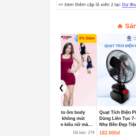
=> Xem thêm cặp lô xiên 2 tạị:
Dự đo
🔥 Sả
42% Giảm
0% Giảm
❮
 UPF 50+
Váy hai dây bản to ôm body
Quạt Tích Điện Pi
 khoá kéo
dáng ngắn body không mút
Dùng Liên Tục 7
không quần, đầm kiểu nữ màu
Nhẹ Bền Đẹp Tiệ
đen nâu sáng da đi tiệc bigsize
100.000đ
182.000đ
 bán: 10000
Đã bán: 279