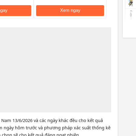
gay
Xem ngay
 Nam 13/6/2026 và các ngày khác đều cho kết quả
am ngày hôm trước và phương pháp xác suất thống kê
n chọn sẽ cho kết quả đáng ngạt nhiên.