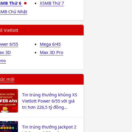
SMB Thứ 6
XSMB Thứ 7
SMB Chủ Nhật
ố Vietlott
ower 6/55
Mega 6/45
ax 3D
Max 3D Pro
eno
tức mới
Tin trúng thưởng khủng XS
Vietlott Power 6/55 với giá
trị hơn 226,5 tỷ đồng…
Tin trúng thưởng Jackpot 2