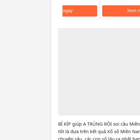
HP37
Xem ngay
Xem n
BÍ KÍP giúp A TRÚNG RỒI soi cầu Miền
tốt là dựa trên kết quả Xổ số Miền N
chuyên sâu, các con số lâu ra nhất bạ