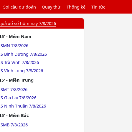
Soi cầu dự đoán
Quay thử
Thống kê
Tin tức
 quả xổ số hôm nay 7/8/2026
15' - Miền Nam
XSMN 7/8/2026
XS Bình Dương 7/8/2026
S Trà Vinh 7/8/2026
S Vĩnh Long 7/8/2026
15' - Miền Trung
XSMT 7/8/2026
S Gia Lai 7/8/2026
XS Ninh Thuận 7/8/2026
15' - Miền Bắc
XSMB 7/8/2026