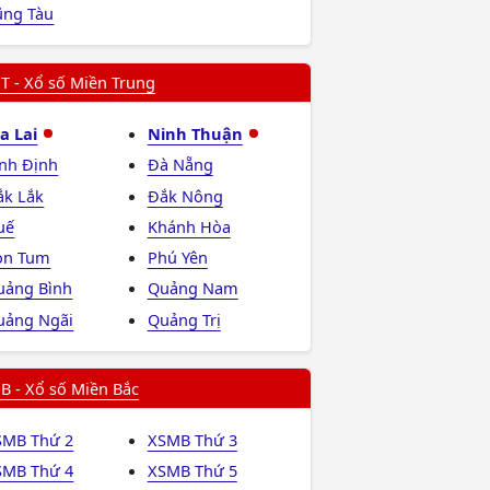
ũng Tàu
T - Xổ số Miền Trung
a Lai
Ninh Thuận
ình Định
Đà Nẵng
ắk Lắk
Đắk Nông
uế
Khánh Hòa
on Tum
Phú Yên
uảng Bình
Quảng Nam
uảng Ngãi
Quảng Trị
B - Xổ số Miền Bắc
SMB Thứ 2
XSMB Thứ 3
SMB Thứ 4
XSMB Thứ 5