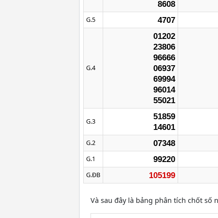
8608
G.5
4707
01202
23806
96666
G.4
06937
69994
96014
55021
51859
G.3
14601
G.2
07348
G.1
99220
G.ĐB
105199
Và sau đây là bảng phân tích chốt số 