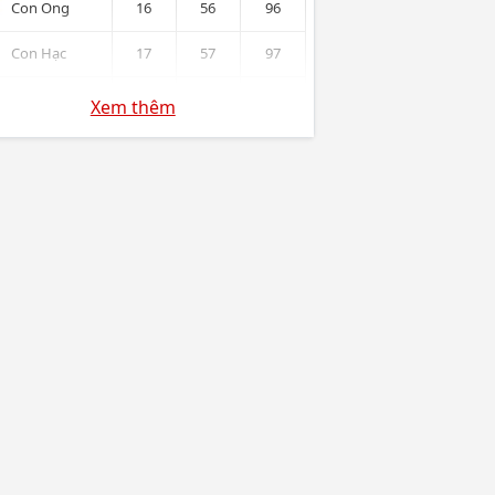
Con Ong
16
56
96
Con Hạc
17
57
97
Mèo Rừng
18
58
98
Xem thêm
Con Bướm
19
59
99
Con Rết
19
60
Cô Gái
21
61
Bồ Câu
22
62
Con Khỉ
23
63
Con Ếch
24
64
Con Ó
25
65
Rồng Bay
26
66