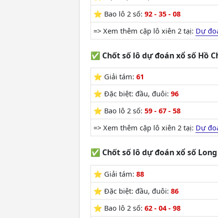
⭐️ Bao lô 2 số:
92 - 35 - 08
=> Xem thêm cặp lô xiên 2 tạị:
Dự đo
✅ Chốt số lô dự đoán xổ số Hồ C
⭐️ Giải tám:
61
⭐️ Đặc biệt: đầu, đuôi:
96
⭐️ Bao lô 2 số:
59 - 67 - 58
=> Xem thêm cặp lô xiên 2 tạị:
Dự đo
✅ Chốt số lô dự đoán xổ số Long
⭐️ Giải tám:
88
⭐️ Đặc biệt: đầu, đuôi:
86
⭐️ Bao lô 2 số:
62 - 04 - 98