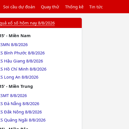
Soi cầu dự đoán
Quay thử
Thống kê
Tin tức
 quả xổ số hôm nay 8/8/2026
15' - Miền Nam
XSMN 8/8/2026
S Bình Phước 8/8/2026
XS Hậu Giang 8/8/2026
S Hồ Chí Minh 8/8/2026
S Long An 8/8/2026
15' - Miền Trung
XSMT 8/8/2026
XS Đà Nẵng 8/8/2026
XS Đắk Nông 8/8/2026
XS Quảng Ngãi 8/8/2026
15' - Miền Bắc