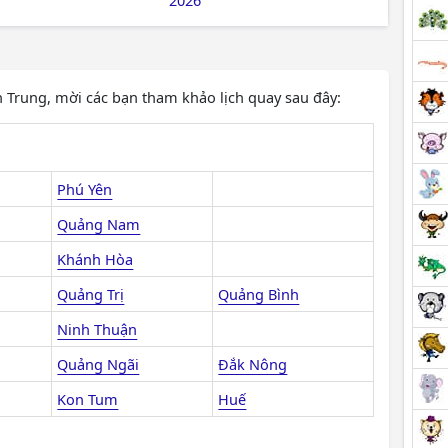
2026
 Trung, mời các bạn tham khảo lịch quay sau đây:
Phú Yên
Quảng Nam
Khánh Hòa
Quảng Trị
Quảng Bình
Ninh Thuận
Quảng Ngãi
Đắk Nông
Kon Tum
Huế