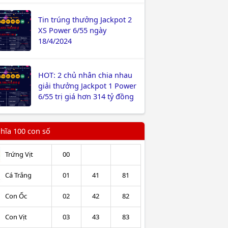
Tin trúng thưởng Jackpot 2
XS Power 6/55 ngày
18/4/2024
HOT: 2 chủ nhân chia nhau
giải thưởng Jackpot 1 Power
6/55 trị giá hơn 314 tỷ đồng
hĩa 100 con số
Trứng Vịt
00
Cá Trắng
01
41
81
Con Ốc
02
42
82
Con Vịt
03
43
83