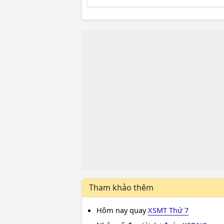
Tham khảo thêm
Hôm nay quay
XSMT Thứ 7