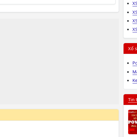
X
X
X
X
Xổ s
P
M
K
Tin 