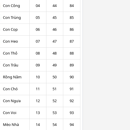
Con Công
04
44
84
Con Trùng
05
45
85
Con Cọp
06
46
86
Con Heo
07
47
87
Con Thỏ
08
48
88
Con Trâu
09
49
89
Rồng Nằm
10
50
90
Con Chó
11
51
91
Con Ngựa
12
52
92
Con Voi
13
53
93
Mèo Nhà
14
54
94