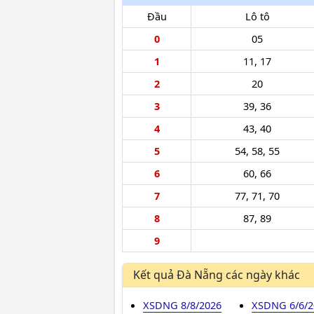
Đầu
Lô tô
0
05
1
11, 17
2
20
3
39, 36
4
43, 40
5
54, 58, 55
6
60, 66
7
77, 71, 70
8
87, 89
9
Kết quả Đà Nẵng các ngày khác
XSDNG 8/8/2026
XSDNG 6/6/2