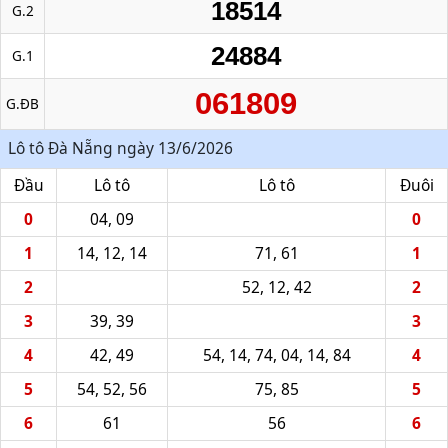
18514
G.2
24884
G.1
061809
G.ĐB
Lô tô Đà Nẵng ngày 13/6/2026
Đầu
Lô tô
Lô tô
Đuôi
0
04, 09
0
1
14, 12, 14
71, 61
1
2
52, 12, 42
2
3
39, 39
3
4
42, 49
54, 14, 74, 04, 14, 84
4
5
54, 52, 56
75, 85
5
6
61
56
6