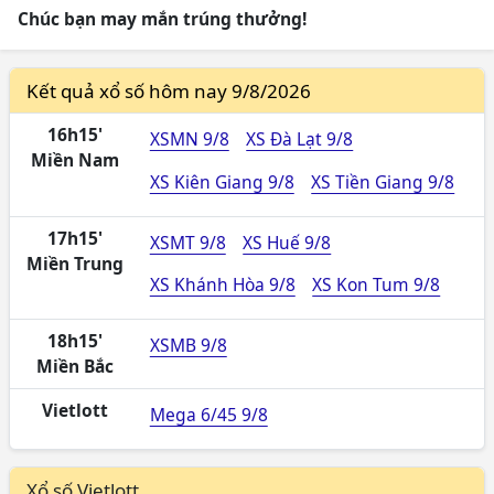
Chúc bạn may mắn trúng thưởng!
Kết quả xổ số hôm nay 9/8/2026
16h15'
XSMN 9/8
XS Đà Lạt 9/8
Miền Nam
XS Kiên Giang 9/8
XS Tiền Giang 9/8
17h15'
XSMT 9/8
XS Huế 9/8
Miền Trung
XS Khánh Hòa 9/8
XS Kon Tum 9/8
18h15'
XSMB 9/8
Miền Bắc
Vietlott
Mega 6/45 9/8
Xổ số Vietlott