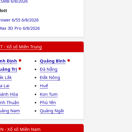
XSMB 6/8/2026
lott
ower 6/55 6/8/2026
Max 3D Pro 6/8/2026
T - Xổ số Miền Trung
ình Định
Quảng Bình
uảng Trị
Đà Nẵng
ắk Lắk
Đắk Nông
a Lai
Huế
hánh Hòa
Kon Tum
inh Thuận
Phú Yên
uảng Nam
Quảng Ngãi
N - Xổ số Miền Nam