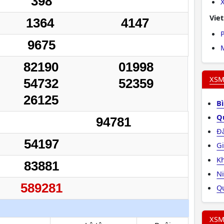
398
Viet
1364
4147
P
9675
82190
01998
XSM
54732
52359
26125
B
Q
94781
Đ
54197
Gi
K
83881
N
589281
Q
XSM