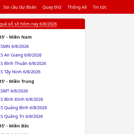
Soi cầu dự đoán
Quay thử
Thống kê
Tin tức
 quả xổ số hôm nay 6/8/2026
15' - Miền Nam
XSMN 6/8/2026
S An Giang 6/8/2026
S Bình Thuận 6/8/2026
S Tây Ninh 6/8/2026
15' - Miền Trung
XSMT 6/8/2026
S Bình Định 6/8/2026
XS Quảng Bình 6/8/2026
S Quảng Trị 6/8/2026
15' - Miền Bắc