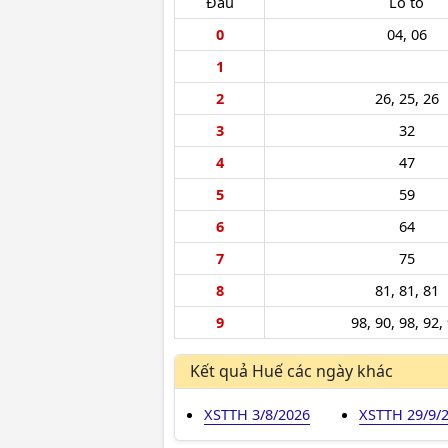
Đầu
Lô tô
0
04, 06
1
2
26, 25, 26
3
32
4
47
5
59
6
64
7
75
8
81, 81, 81
9
98, 90, 98, 92,
Kết quả Huế các ngày khác
XSTTH 3/8/2026
XSTTH 29/9/