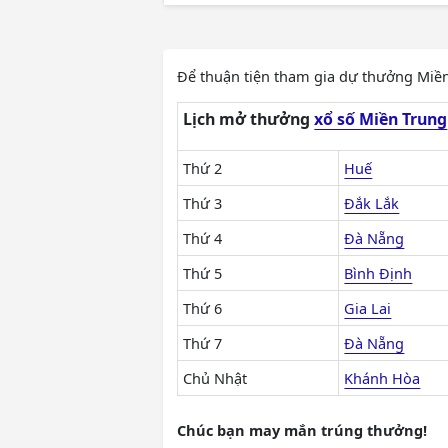
Để thuận tiện tham gia dự thưởng Miền
Lịch mở thưởng
xổ số Miền Trung
Thứ 2
Huế
Thứ 3
Đắk Lắk
Thứ 4
Đà Nẵng
Thứ 5
Bình Định
Thứ 6
Gia Lai
Thứ 7
Đà Nẵng
Chủ Nhật
Khánh Hòa
Chúc bạn may mắn trúng thưởng!