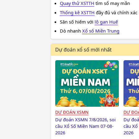
Quay thử XSTTH
tìm số may mắn
Thống kê XSTTH
đầy đủ và chính xác
Săn số hiếm với
lô gan Huế
Dò nhanh
Xổ số Miền Trung
Dự đoán xổ số mới nhất
DỰ ĐOÁN XSMN
DỰ ĐO
Dự đoán XSMN 7/8/2026, soi
Dự đoá
cầu Xổ Số Miền Nam 07-08-
cầu Xổ
2026
2026