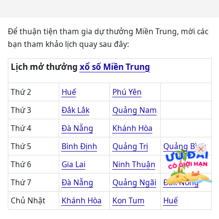
Để thuận tiện tham gia dự thưởng Miền Trung, mời các
bạn tham khảo lịch quay sau đây:
Lịch mở thưởng
xổ số Miền Trung
Thứ 2
Huế
Phú Yên
Thứ 3
Đắk Lắk
Quảng Nam
Thứ 4
Đà Nẵng
Khánh Hòa
Thứ 5
Bình Định
Quảng Trị
Quảng Bình
Thứ 6
Gia Lai
Ninh Thuận
Thứ 7
Đà Nẵng
Quảng Ngãi
Đắk Nông
Chủ Nhật
Khánh Hòa
Kon Tum
Huế