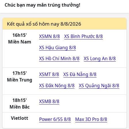
Chúc bạn may mắn trúng thưởng!
Kết quả xổ số hôm nay 8/8/2026
16h15'
XSMN 8/8
XS Bình Phước 8/8
Miền Nam
XS Hậu Giang 8/8
XS Hồ Chí Minh 8/8
XS Long An 8/8
17h15'
XSMT 8/8
XS Đà Nẵng 8/8
Miền Trung
XS Đắk Nông 8/8
XS Quảng Ngãi 8/8
18h15'
XSMB 8/8
Miền Bắc
Vietlott
Power 6/55 8/8
Max 3D Pro 8/8