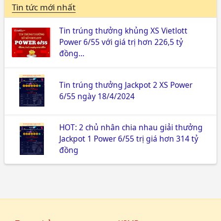
Tin tức mới nhất
Tin trúng thưởng khủng XS Vietlott
Power 6/55 với giá trị hơn 226,5 tỷ
đồng…
Tin trúng thưởng Jackpot 2 XS Power
6/55 ngày 18/4/2024
HOT: 2 chủ nhân chia nhau giải thưởng
Jackpot 1 Power 6/55 trị giá hơn 314 tỷ
đồng