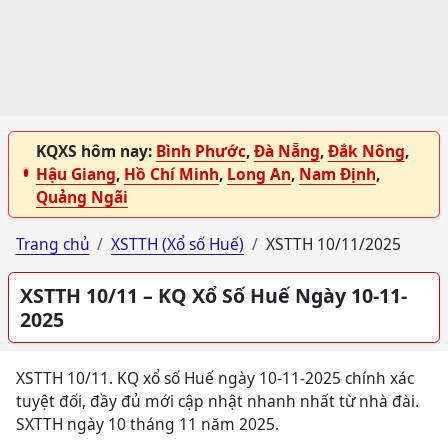
KQXS hôm nay:
Bình Phước
,
Đà Nẵng
,
Đắk Nông
,
Hậu Giang
,
Hồ Chí Minh
,
Long An
,
Nam Định
,
Quảng Ngãi
Trang chủ
XSTTH (Xổ số Huế)
XSTTH 10/11/2025
XSTTH 10/11 – KQ Xổ Số Huế Ngày 10-11-
2025
XSTTH 10/11. KQ xổ số Huế ngày 10-11-2025 chính xác
tuyệt đối, đầy đủ mới cập nhật nhanh nhất từ nhà đài.
SXTTH ngày 10 tháng 11 năm 2025.