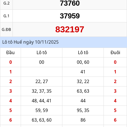
73760
G.2
37959
G.1
832197
G.ĐB
Lô tô Huế ngày 10/11/2025
Đầu
Lô tô
Lô tô
Đuôi
0
00
00, 60
0
1
41
1
2
22, 27
32, 22
2
3
32, 37, 35
63, 63
3
4
48, 44, 41
44
4
5
59, 59
95, 35
5
6
63, 63, 60
86
6