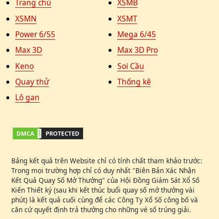
Trang chủ
XSMB
XSMN
XSMT
Power 6/55
Mega 6/45
Max 3D
Max 3D Pro
Keno
Soi Cầu
Quay thử
Thống kê
Lô gan
Bảng kết quả trên Website chỉ có tính chất tham khảo trước:
Trong mọi trường hợp chỉ có duy nhất "Biên Bản Xác Nhận
Kết Quả Quay Số Mở Thưởng" của Hội Đồng Giám Sát Xổ Số
Kiến Thiết ký (sau khi kết thúc buổi quay số mở thưởng vài
phút) là kết quả cuối cùng để các Công Ty Xổ Số công bố và
căn cứ quyết định trả thưởng cho những vé số trúng giải.