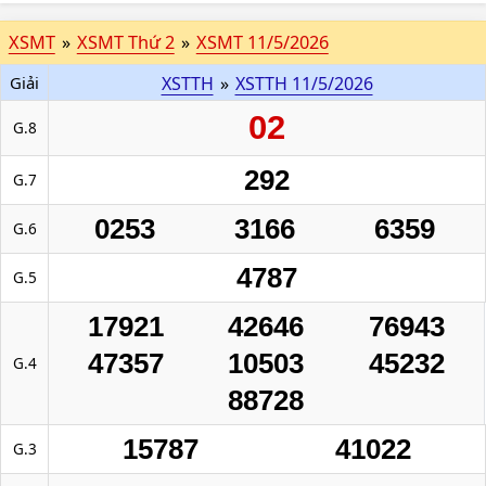
XSMT
»
XSMT Thứ 2
»
XSMT 11/5/2026
Giải
XSTTH
»
XSTTH 11/5/2026
02
G.8
292
G.7
0253
3166
6359
G.6
4787
G.5
17921
42646
76943
47357
10503
45232
G.4
88728
15787
41022
G.3