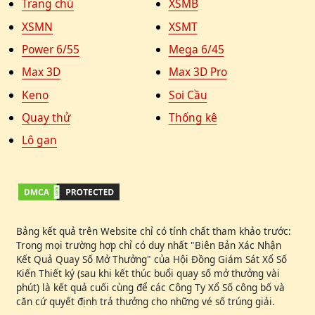
Trang chủ
XSMB
XSMN
XSMT
Power 6/55
Mega 6/45
Max 3D
Max 3D Pro
Keno
Soi Cầu
Quay thử
Thống kê
Lô gan
Bảng kết quả trên Website chỉ có tính chất tham khảo trước:
Trong mọi trường hợp chỉ có duy nhất "Biên Bản Xác Nhận
Kết Quả Quay Số Mở Thưởng" của Hội Đồng Giám Sát Xổ Số
Kiến Thiết ký (sau khi kết thúc buổi quay số mở thưởng vài
phút) là kết quả cuối cùng để các Công Ty Xổ Số công bố và
căn cứ quyết định trả thưởng cho những vé số trúng giải.