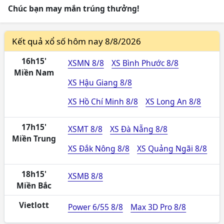
Chúc bạn may mắn trúng thưởng!
Kết quả xổ số hôm nay 8/8/2026
16h15'
XSMN 8/8
XS Bình Phước 8/8
Miền Nam
XS Hậu Giang 8/8
XS Hồ Chí Minh 8/8
XS Long An 8/8
17h15'
XSMT 8/8
XS Đà Nẵng 8/8
Miền Trung
XS Đắk Nông 8/8
XS Quảng Ngãi 8/8
18h15'
XSMB 8/8
Miền Bắc
Vietlott
Power 6/55 8/8
Max 3D Pro 8/8