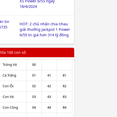
XS Power 6/55 ngày
18/4/2024
HOT: 2 chủ nhân chia nhau
giải thưởng Jackpot 1 Power
6/55 trị giá hơn 314 tỷ đồng
hĩa 100 con số
Trứng Vịt
00
Cá Trắng
01
41
81
Con Ốc
02
42
82
Con Vịt
03
43
83
Con Công
04
44
84