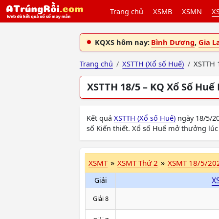
Trang chủ
XSMB
XSMN
X
KQXS hôm nay:
Bình Dương
,
Gia L
Trang chủ
XSTTH (Xổ số Huế)
XSTTH 
XSTTH 18/5 – KQ Xổ Số Huế 
Kết quả
XSTTH (Xổ số Huế)
ngày 18/5/20
số Kiến thiết. Xổ số Huế mở thưởng lú
»
»
XSMT
XSMT Thứ 2
XSMT 18/5/20
X
Giải
Giải 8