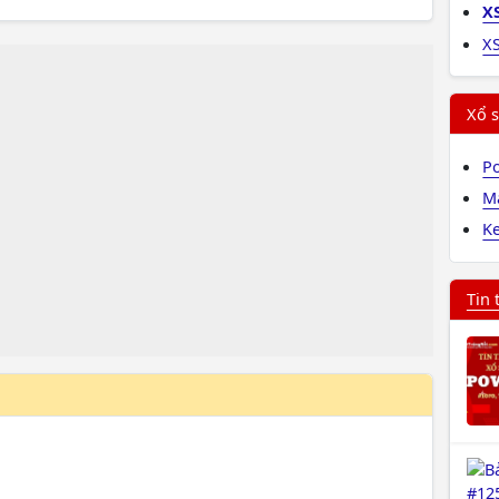
X
X
Xổ s
P
M
K
Tin 