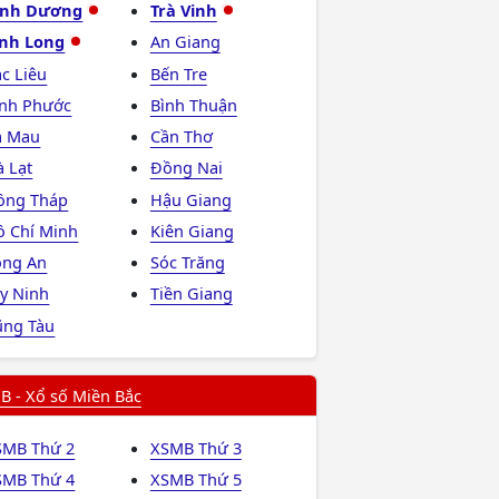
ình Dương
Trà Vinh
ĩnh Long
An Giang
c Liêu
Bến Tre
ình Phước
Bình Thuận
à Mau
Cần Thơ
à Lạt
Đồng Nai
ồng Tháp
Hậu Giang
ồ Chí Minh
Kiên Giang
ong An
Sóc Trăng
ây Ninh
Tiền Giang
ũng Tàu
B - Xổ số Miền Bắc
SMB Thứ 2
XSMB Thứ 3
SMB Thứ 4
XSMB Thứ 5