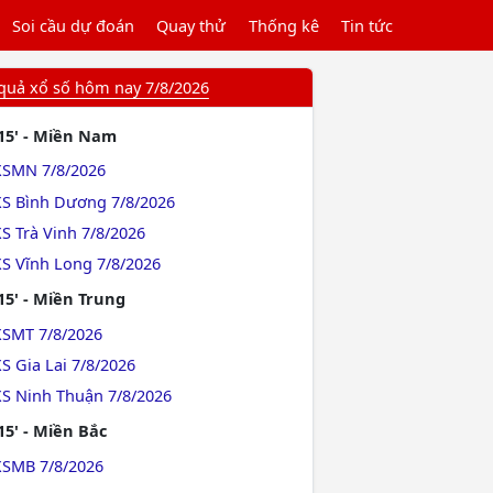
Soi cầu dự đoán
Quay thử
Thống kê
Tin tức
 quả xổ số hôm nay 7/8/2026
15' - Miền Nam
XSMN 7/8/2026
XS Bình Dương 7/8/2026
S Trà Vinh 7/8/2026
S Vĩnh Long 7/8/2026
15' - Miền Trung
XSMT 7/8/2026
S Gia Lai 7/8/2026
XS Ninh Thuận 7/8/2026
15' - Miền Bắc
XSMB 7/8/2026