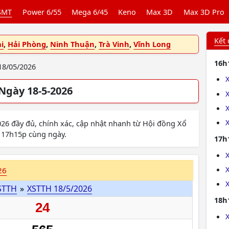
SMT
Power 6/55
Mega 6/45
Keno
Max 3D
Max 3D Pro
Kết
ai
,
Hải Phòng
,
Ninh Thuận
,
Trà Vinh
,
Vĩnh Long
16h
18/05/2026
Ngày 18-5-2026
X
X
26 đầy đủ, chính xác, cập nhật nhanh từ Hội đồng Xổ
c 17h15p cùng ngày.
17h
X
26
STTH
»
XSTTH 18/5/2026
18h
24