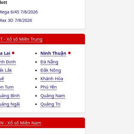
lott
Mega 6/45 7/8/2026
Max 3D 7/8/2026
T - Xổ số Miền Trung
a Lai
Ninh Thuận
ình Định
Đà Nẵng
ắk Lắk
Đắk Nông
uế
Khánh Hòa
on Tum
Phú Yên
uảng Bình
Quảng Nam
uảng Ngãi
Quảng Trị
N - Xổ số Miền Nam