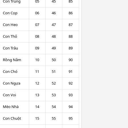
Con Trùng
05
45
85
Con Cọp
06
46
86
Con Heo
07
47
87
Con Thỏ
08
48
88
Con Trâu
09
49
89
Rồng Nằm
10
50
90
Con Chó
11
51
91
Con Ngựa
12
52
92
Con Voi
13
53
93
Mèo Nhà
14
54
94
Con Chuột
15
55
95