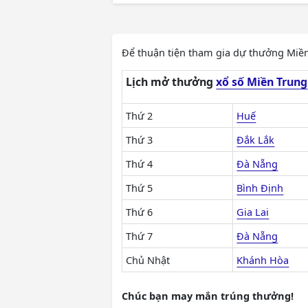
Để thuận tiện tham gia dự thưởng Miền
Lịch mở thưởng
xổ số Miền Trung
Thứ 2
Huế
Thứ 3
Đắk Lắk
Thứ 4
Đà Nẵng
Thứ 5
Bình Định
Thứ 6
Gia Lai
Thứ 7
Đà Nẵng
Chủ Nhật
Khánh Hòa
Chúc bạn may mắn trúng thưởng!