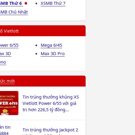
SMB Thứ 6
XSMB Thứ 7
SMB Chủ Nhật
ố Vietlott
ower 6/55
Mega 6/45
ax 3D
Max 3D Pro
eno
tức mới
Tin trúng thưởng khủng XS
Vietlott Power 6/55 với giá
trị hơn 226,5 tỷ đồng…
Tin trúng thưởng Jackpot 2