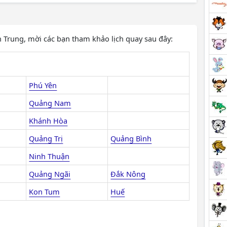
 Trung, mời các bạn tham khảo lịch quay sau đây:
Phú Yên
Quảng Nam
Khánh Hòa
Quảng Trị
Quảng Bình
Ninh Thuận
Quảng Ngãi
Đắk Nông
Kon Tum
Huế