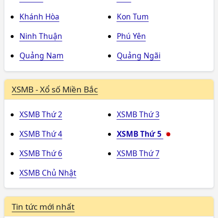
Khánh Hòa
Kon Tum
Ninh Thuận
Phú Yên
Quảng Nam
Quảng Ngãi
XSMB - Xổ số Miền Bắc
XSMB Thứ 2
XSMB Thứ 3
XSMB Thứ 4
XSMB Thứ 5
XSMB Thứ 6
XSMB Thứ 7
XSMB Chủ Nhật
Tin tức mới nhất