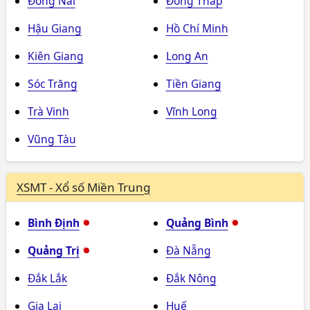
Đồng Nai
Đồng Tháp
Hậu Giang
Hồ Chí Minh
Kiên Giang
Long An
Sóc Trăng
Tiền Giang
Trà Vinh
Vĩnh Long
Vũng Tàu
XSMT - Xổ số Miền Trung
Bình Định
Quảng Bình
Quảng Trị
Đà Nẵng
Đắk Lắk
Đắk Nông
Gia Lai
Huế