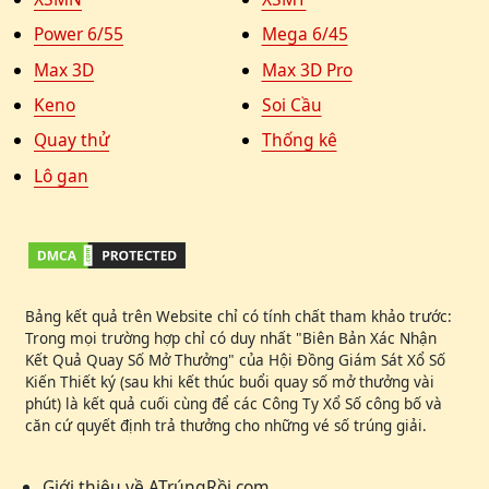
Power 6/55
Mega 6/45
Max 3D
Max 3D Pro
Keno
Soi Cầu
Quay thử
Thống kê
Lô gan
Bảng kết quả trên Website chỉ có tính chất tham khảo trước:
Trong mọi trường hợp chỉ có duy nhất "Biên Bản Xác Nhận
Kết Quả Quay Số Mở Thưởng" của Hội Đồng Giám Sát Xổ Số
Kiến Thiết ký (sau khi kết thúc buổi quay số mở thưởng vài
phút) là kết quả cuối cùng để các Công Ty Xổ Số công bố và
căn cứ quyết định trả thưởng cho những vé số trúng giải.
Giới thiệu về ATrúngRồi.com