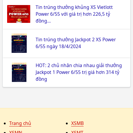
Tin trúng thưởng khủng XS Vietlott
Power 6/55 với giá trị hơn 226,5 tỷ
đồng…
Tin trúng thưởng Jackpot 2 XS Power
6/55 ngày 18/4/2024
HOT: 2 chủ nhân chia nhau giải thưởng
Jackpot 1 Power 6/55 trị giá hơn 314 tỷ
đồng
Trang chủ
XSMB
XSMN
XSMT