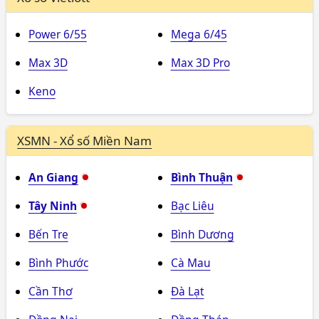
Power 6/55
Mega 6/45
Max 3D
Max 3D Pro
Keno
XSMN - Xổ số Miền Nam
An Giang
Bình Thuận
Tây Ninh
Bạc Liêu
Bến Tre
Bình Dương
Bình Phước
Cà Mau
Cần Thơ
Đà Lạt