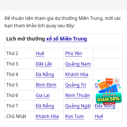
Để thuận tiện tham gia dự thưởng Miền Trung, mời các
bạn tham khảo lịch quay sau đây:
Lịch mở thưởng
xổ số Miền Trung
Thứ 2
Huế
Phú Yên
Thứ 3
Đắk Lắk
Quảng Nam
Thứ 4
Đà Nẵng
Khánh Hòa
Thứ 5
Bình Định
Quảng Trị
Quảng Bình
Thứ 6
Gia Lai
Ninh Thuận
Thứ 7
Đà Nẵng
Quảng Ngãi
Đắk Nông
Chủ Nhật
Khánh Hòa
Kon Tum
Huế