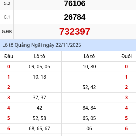
76106
G.2
26784
G.1
732397
G.ĐB
Lô tô Quảng Ngãi ngày 22/11/2025
Đầu
Lô tô
Lô tô
Đuôi
0
09, 05, 06
10, 80
0
1
10, 18
1
2
52, 42
2
3
37, 37
3
4
42
84, 84
4
5
52, 58
65, 05
5
6
68, 65, 67
06
6