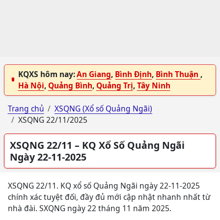
KQXS hôm nay:
An Giang
,
Bình Định
,
Bình Thuận
,
Hà Nội
,
Quảng Bình
,
Quảng Trị
,
Tây Ninh
Trang chủ
XSQNG (Xổ số Quảng Ngãi)
XSQNG 22/11/2025
XSQNG 22/11 – KQ Xổ Số Quảng Ngãi
Ngày 22-11-2025
XSQNG 22/11. KQ xổ số Quảng Ngãi ngày 22-11-2025
chính xác tuyệt đối, đầy đủ mới cập nhật nhanh nhất từ
nhà đài. SXQNG ngày 22 tháng 11 năm 2025.