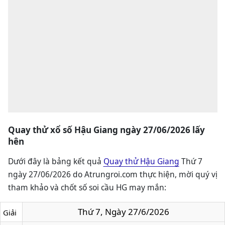
Quay thử xổ số Hậu Giang ngày 27/06/2026 lấy
hên
Dưới đây là bảng kết quả
Quay thử Hậu Giang
Thứ 7
ngày 27/06/2026 do Atrungroi.com thực hiện, mời quý vị
tham khảo và chốt số soi cầu HG may mắn:
Thứ 7, Ngày 27/6/2026
Giải