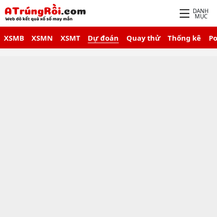
DANH
MỤC
XSMB
XSMN
XSMT
Dự đoán
Quay thử
Thống kê
P