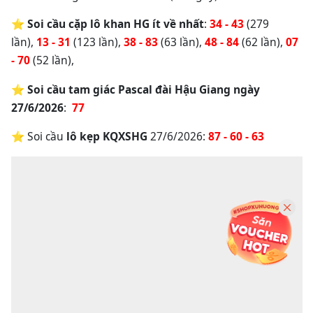
⭐️ Soi cầu cặp lô khan HG ít về nhất
:
34 - 43
(279
lần),
13 - 31
(123 lần),
38 - 83
(63 lần),
48 - 84
(62 lần),
07
- 70
(52 lần),
⭐️ Soi cầu tam giác Pascal đài Hậu Giang ngày
27/6/2026
:
77
⭐️ Soi cầu
lô kẹp KQXSHG
27/6/2026:
87 - 60 - 63