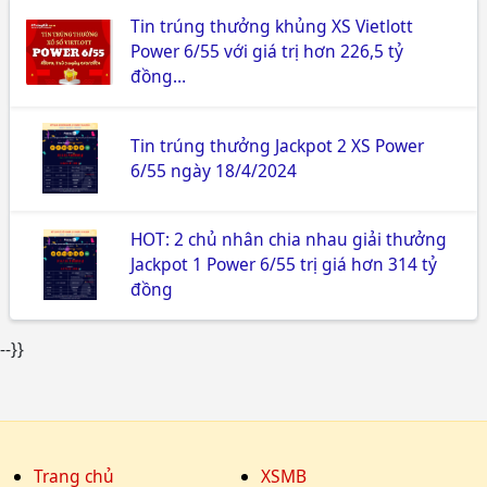
Tin trúng thưởng khủng XS Vietlott
Power 6/55 với giá trị hơn 226,5 tỷ
đồng…
Tin trúng thưởng Jackpot 2 XS Power
6/55 ngày 18/4/2024
HOT: 2 chủ nhân chia nhau giải thưởng
Jackpot 1 Power 6/55 trị giá hơn 314 tỷ
đồng
--}}
Trang chủ
XSMB