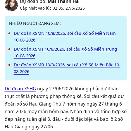
Dự đoán bởi
Mai Thanh Hà
Cập nhật vào lúc 02:05, 27/6/2026
NHIỀU NGƯỜI ĐANG XEM:
Dự đoán XSMN 10/8/2026, soi cầu Xổ Số Miền Nam
10-08-2026
Dự đoán XSMT 10/8/2026, soi cầu Xổ Số Miền Trung
10-08-2026
Dự đoán XSMB 10/8/2026, soi cầu Xổ Số Miền Bắc 10-
08-2026
Dự đoán XSHG
ngày 27/06/2026 không phải dự đoán
thực chất là phương pháp thống kê. Soi cầu kết quả dự
đoán xổ số Hậu Giang Thứ 7 hôm nay ngày 27 tháng 6
năm 2026 may mắn hôm nay. Nhận định và tổng hợp số
đẹp hàng tuần giải 8, đầu - đuôi đặc biệt và bao lô 2 số
Hậu Giang ngày 27/06.