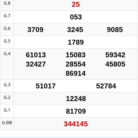
G.8
25
G.7
053
G.6
3709
3245
9085
G.5
1789
G.4
61013
15083
59342
32427
28554
45805
86914
G.3
51017
52784
G.2
12248
G.1
81709
G.ĐB
344145