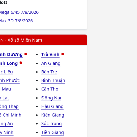
lott
Mega 6/45 7/8/2026
Max 3D 7/8/2026
N - Xổ số Miền Nam
ình Dương
Trà Vinh
ĩnh Long
An Giang
c Liêu
Bến Tre
ình Phước
Bình Thuận
à Mau
Cần Thơ
à Lạt
Đồng Nai
ồng Tháp
Hậu Giang
ồ Chí Minh
Kiên Giang
ong An
Sóc Trăng
ây Ninh
Tiền Giang