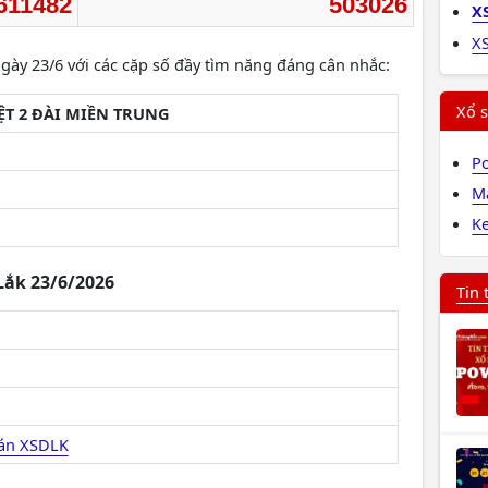
611482
503026
X
X
ngày 23/6 với các cặp số đầy tìm năng đáng cân nhắc:
Xổ s
ỆT 2 ĐÀI MIỀN TRUNG
P
M
K
Lắk 23/6/2026
Tin 
án XSDLK