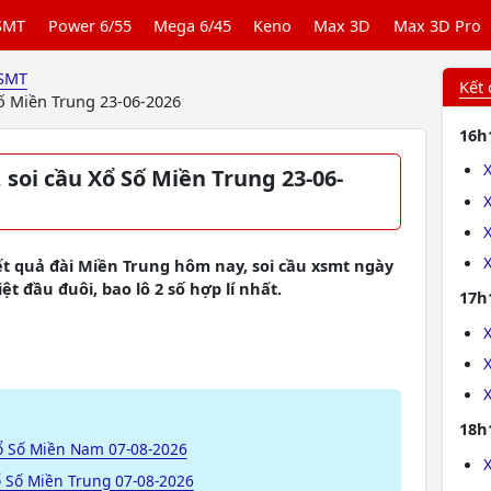
SMT
Power 6/55
Mega 6/45
Keno
Max 3D
Max 3D Pro
SMT
Kết
ố Miền Trung 23-06-2026
16h
soi cầu Xổ Số Miền Trung 23-06-
X
X
t quả đài Miền Trung hôm nay, soi cầu xsmt ngày
iệt đầu đuôi, bao lô 2 số hợp lí nhất.
17h
X
18h
ổ Số Miền Nam 07-08-2026
 Số Miền Trung 07-08-2026