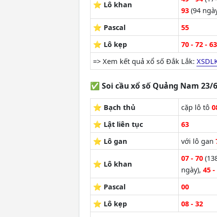
⭐️ Lô khan
93
(94 ngà
⭐️ Pascal
55
⭐️ Lô kẹp
70 - 72 - 63
=> Xem kết quả xổ số Đắk Lắk:
XSDL
✅ Soi cầu xổ số Quảng Nam 23/6
⭐️ Bạch thủ
cặp lô tô
0
⭐️ Lật liên tục
63
⭐️ Lô gan
với lô gan
07 - 70
(13
⭐️ Lô khan
ngày),
45 -
⭐️ Pascal
00
⭐️ Lô kẹp
08 - 32