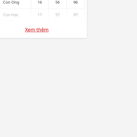
Con Ong
16
56
96
Con Hạc
17
57
97
Mèo Rừng
18
58
98
Xem thêm
Con Bướm
19
59
99
Con Rết
19
60
Cô Gái
21
61
Bồ Câu
22
62
Con Khỉ
23
63
Con Ếch
24
64
Con Ó
25
65
Rồng Bay
26
66